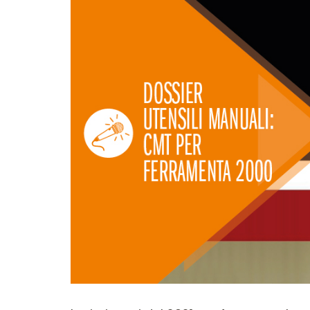
LAME CIRCOLARI
LAME PER SEGHE A
CMT CONTRACTOR
GATTUCCIO
TOOLS® - ITK PLUS®