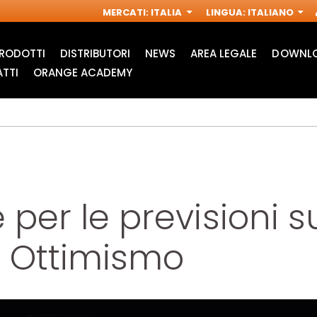
MERCATI
:
ITALIA
LINGUA
:
ITALIANO
RODOTTI
DISTRIBUTORI
NEWS
AREA LEGALE
DOWNLO
TTI
ORANGE ACADEMY
 per le previsioni 
a: Ottimismo
ACCESSORI PER
FRESE INDUSTRIALI
M
MULTIFUNZIONE
PER
OSCILLANTI
ELETTROFRESATRICI