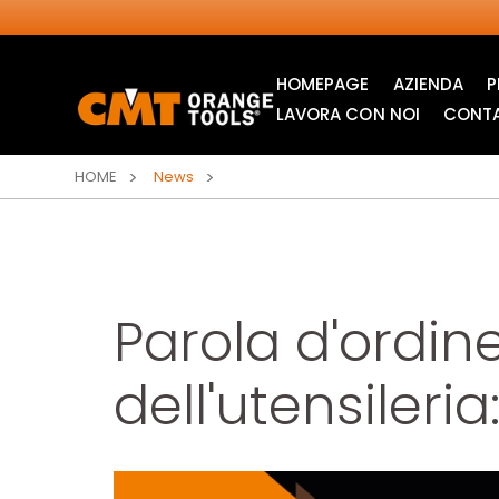
HOMEPAGE
AZIENDA
P
LAVORA CON NOI
CONTA
HOME
News
Parola d'ordine
dell'utensileri
LAME CIRCOLARI
LAME PER SEGHETTI
INDUSTRIALI
ALTERNATIVI