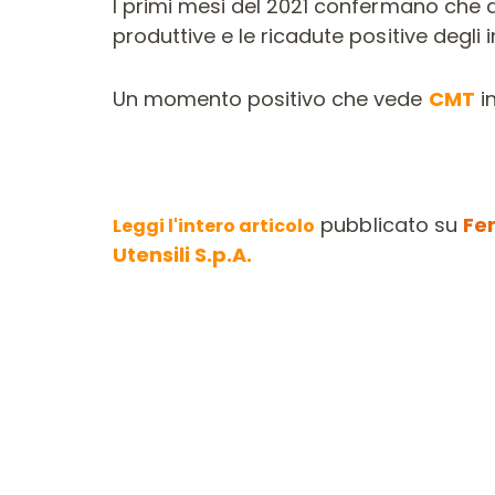
I primi mesi del 2021 confermano che alcu
produttive e le ricadute positive degli 
Un momento positivo che vede
CMT
in
pubblicato su
Fe
Leggi l'intero articolo
Utensili S.p.A.