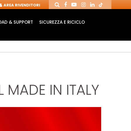
AREA RIVENDITORI
AD & SUPPORT
SICUREZZA E RICICLO
 MADE IN ITALY
ANDRINI E FRESE
FRESE CON COLTELLI
PU
PER CNC
REVERSIBILI
MOR