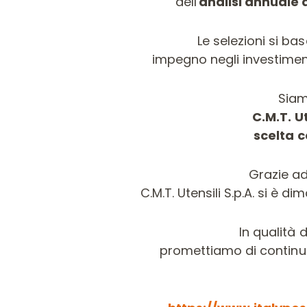
dell'
analisi annuale d
Le selezioni si ba
impegno negli investiment
Siam
C.M.T. U
scelta c
Grazie ad 
C.M.T. Utensili S.p.A. si è
In qualità 
promettiamo di continua