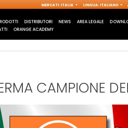
MERCATI
:
ITALIA
LINGUA
:
ITALIANO
RODOTTI
DISTRIBUTORI
NEWS
AREA LEGALE
DOWNLO
TTI
ORANGE ACADEMY
ERMA CAMPIONE DEL
ACCESSORI PER
FRESE INDUSTRIALI
M
MULTIFUNZIONE
PER
OSCILLANTI
ELETTROFRESATRICI