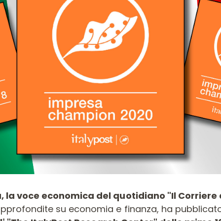
TESTE E COLTELLI
SET DI FRESE PER
PER COMBINATE
ELETTROFRESATRICI
E
 la voce economica del quotidiano "Il Corriere 
pprofondite su economia e finanza, ha pubblicato 