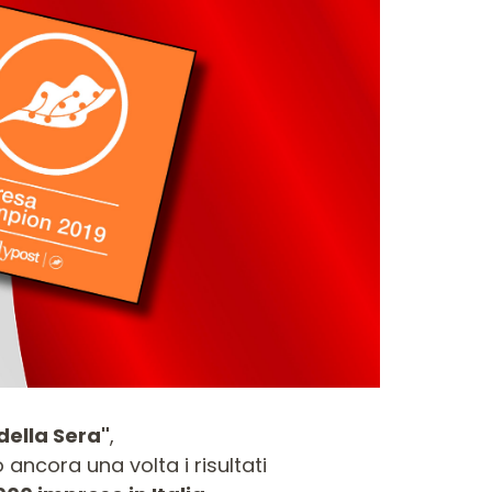
FRESE PER
PUNTE PER
PUNTE 
LETTROFRESATRICI
MACCHINE
CONTRACTOR
FORATRICI
della Sera"
,
ancora una volta i risultati