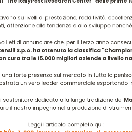
i "The ItalyPost Research Center" delle prime 10
savano su livelli di prestazione, redditività, eccelle
i, attenzione alle tendenze e allo sviluppo nonché
o lieti di annunciare che, per il terzo anno consecu
tensili S.p.A. ha ottenuto la classifica "Champio
on cura tra le 15.000 migliori aziende a livello n
una forte presenza sul mercato in tutta la penisol
 dimostrata un vero leader commerciale esportando in
di sostenitore dedicato alla lunga tradizione del
Ma
re il nostro impegno nella produzione di strumenti
Leggi l'articolo completo qui: