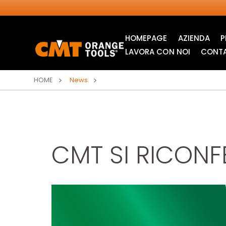
HOMEPAGE
AZIENDA
P
LAVORA CON NOI
CONTA
HOME
News
CMT SI RICONF
LAME CIRCOLARI
LAME PER SEGHETTI
INDUSTRIALI
ALTERNATIVI