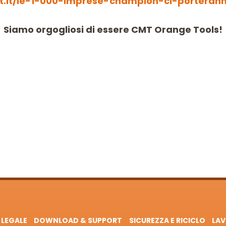
st.it/le-1-000-imprese-champion-ci-porterann
Siamo orgogliosi di essere CMT Orange Tools!
 LEGALE
DOWNLOAD & SUPPORT
SICUREZZA E RICICLO
LAV