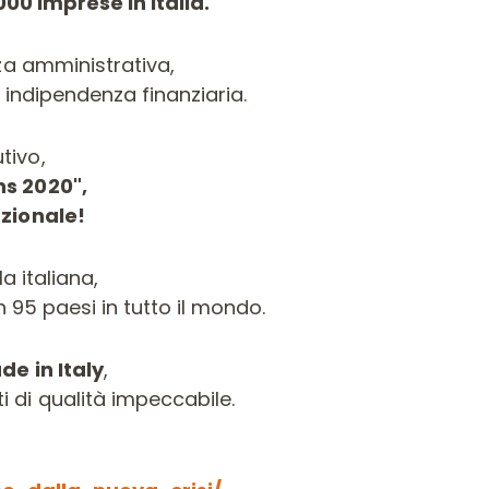
00 imprese in Italia.
nza amministrativa,
 indipendenza finanziaria.
tivo,
ns 2020",
azionale!
a italiana,
 95 paesi in tutto il mondo.
de in Italy
,
 di qualità impeccabile.