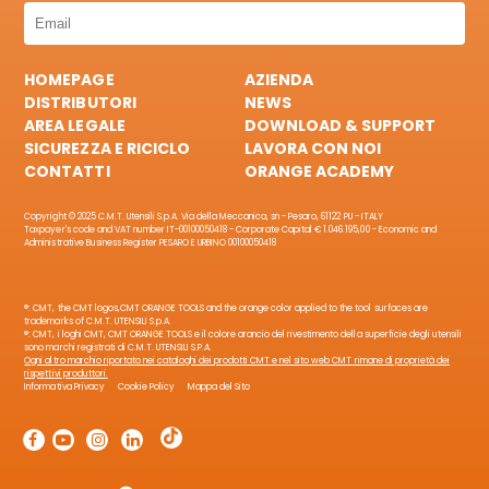
HOMEPAGE
AZIENDA
DISTRIBUTORI
NEWS
AREA LEGALE
DOWNLOAD & SUPPORT
SICUREZZA E RICICLO
LAVORA CON NOI
CONTATTI
ORANGE ACADEMY
Copyright © 2025 C.M.T. Utensili S.p.A. Via della Meccanica, sn - Pesaro, 61122 PU - ITALY
Taxpayer's code and VAT number IT-00100050418 - Corporate Capital € 1.046.195,00 - Economic and
Administrative Business Register PESARO E URBINO 00100050418
®: CMT, the CMT logos,CMT ORANGE TOOLS and the orange color applied to the tool surfaces are
trademarks of C.M.T. UTENSILI S.p.A.
®: CMT, i loghi CMT, CMT ORANGE TOOLS e il colore arancio del rivestimento della superficie degli utensili
sono marchi registrati di C.M.T. UTENSILI S.P.A.
Ogni altro marchio riportato nei cataloghi dei prodotti CMT e nel sito web CMT rimane di proprietà dei
rispettivi produttori.
Informativa Privacy
Cookie Policy
Mappa del Sito