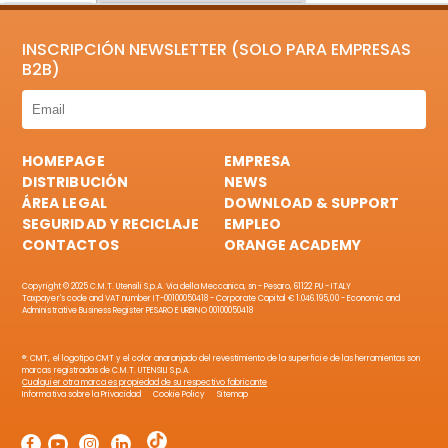
INSCRIPCIÓN NEWSLETTER (SOLO PARA EMPRESAS
B2B)
HOMEPAGE
EMPRESA
DISTRIBUCIÓN
NEWS
ÁREA LEGAL
DOWNLOAD & SUPPORT
SEGURIDAD Y RECICLAJE
EMPLEO
CONTACTOS
ORANGE ACADEMY
Copyright © 2025 C.M.T. Utensili S.p.A. Via della Meccanica, sn - Pesaro, 61122 PU - ITALY
Taxpayer's code and VAT number IT-00100050418 - Corporate Capital € 1.046.195,00 - Economic and
Administrative Business Register PESARO E URBINO 00100050418
®: CMT, el logotipo CMT y el color anaranjado del revestimiento de la superficie de las herramientas son
marcas registradas de C.M.T. UTENSILI S.p.A.
Cualquier otra marca es propiedad de su respectivo fabricante
Informativa sobre la Privacidad
Cookie Policy
Sitemap