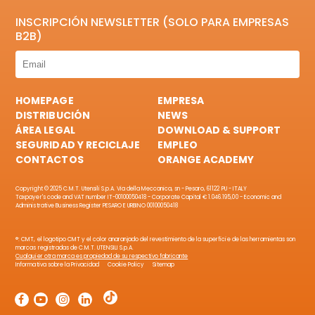
INSCRIPCIÓN NEWSLETTER (SOLO PARA EMPRESAS
B2B)
HOMEPAGE
EMPRESA
DISTRIBUCIÓN
NEWS
ÁREA LEGAL
DOWNLOAD & SUPPORT
SEGURIDAD Y RECICLAJE
EMPLEO
CONTACTOS
ORANGE ACADEMY
Copyright © 2025 C.M.T. Utensili S.p.A. Via della Meccanica, sn - Pesaro, 61122 PU - ITALY
Taxpayer's code and VAT number IT-00100050418 - Corporate Capital € 1.046.195,00 - Economic and
Administrative Business Register PESARO E URBINO 00100050418
®: CMT, el logotipo CMT y el color anaranjado del revestimiento de la superficie de las herramientas son
marcas registradas de C.M.T. UTENSILI S.p.A.
Cualquier otra marca es propiedad de su respectivo fabricante
Informativa sobre la Privacidad
Cookie Policy
Sitemap