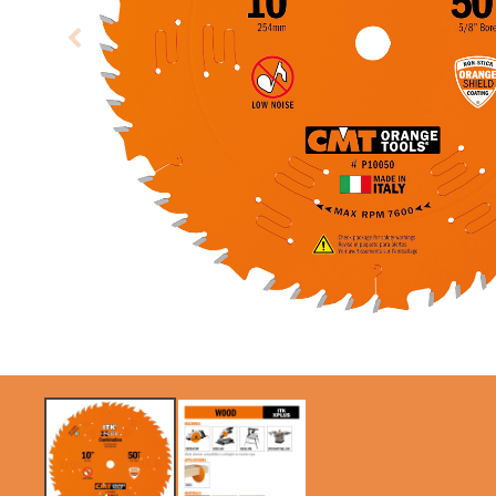
SIERRAS CIRCULARES
ITK XTREME SAW
CMT CONTRACTOR
BLADES
TOOLS® - ITK PLUS®