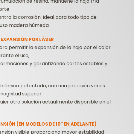
umulación de resina, mantiene la hoja fría
orte
ntra la corrosión. Ideal para todo tipo de
luso madera húmeda.
 EXPANSIÓN POR LÁSER
ra permitir la expansión de la hoja por el calor
rante el uso,
formaciones y garantizando cortes estables y
dinámico patentado, con una precisión varios
magnitud superior
quier otra solución actualmente disponible en el
ENSIÓN (EN MODELOS DE 10” EN ADELANTE)
 tensión visible proporciona mayor estabilidad