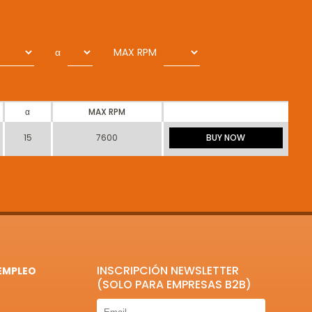
α
MAX RPM
α
MAX RPM
15
7600
BUY NOW
INSCRIPCIÓN NEWSLETTER
EMPLEO
(SOLO PARA EMPRESAS B2B)