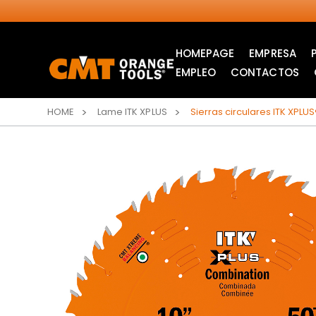
HOMEPAGE
EMPRESA
EMPLEO
CONTACTOS
HOME
Lame ITK XPLUS
Sierras circulares ITK XPL
SIERRAS CIRCULARES
ITK XPLUS SAW
INDUSTRIALES
BLADES