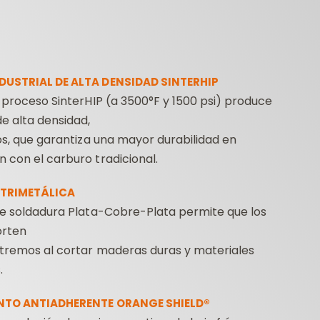
DUSTRIAL DE ALTA DENSIDAD SINTERHIP
 proceso SinterHIP (a 3500°F y 1500 psi) produce
e alta densidad,
os, que garantiza una mayor durabilidad en
ESTUCHES DE
FRESAS
HERR
 con el carburo tradicional.
FRESAS PARA
CONTRACTOR PARA
FRESADORAS
FRESADORAS
TALA
TRIMETÁLICA
de soldadura Plata-Cobre-Plata permite que los
orten
tremos al cortar maderas duras y materiales
.
NTO ANTIADHERENTE ORANGE SHIELD®