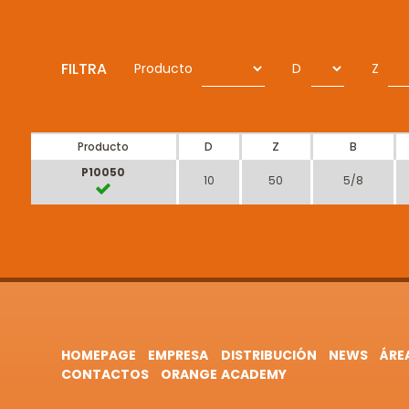
FILTRA
Producto
D
Z
Producto
D
Z
B
P10050
10
50
5/8
HOMEPAGE
EMPRESA
DISTRIBUCIÓN
NEWS
ÁRE
CONTACTOS
ORANGE ACADEMY