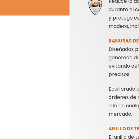
Reduce la ac
durante el c
y protege co
madera, inc
RANURAS DE
Diseñadas pa
generado du
evitando de
precisos.
Equilibrado 
órdenes de 
a la de cual
mercado.
ANILLO DE T
El anillo de