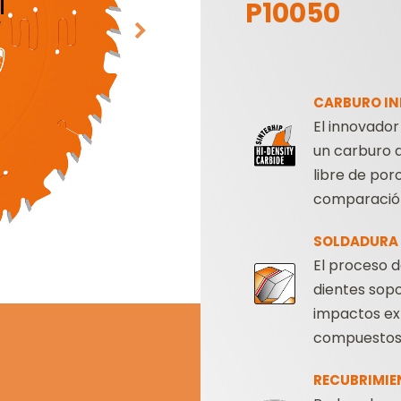
P10050
CARBURO IN
El innovador
un carburo d
libre de por
HOJAS DE SIERRAS
CABEZALES
comparación
SABLES
PORTACUCHILLAS Y
CUCHILLAS
SOLDADURA 
El proceso 
dientes sop
impactos ex
compuestos
RECUBRIMIE