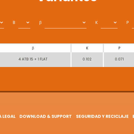
B
β
K
P
β
K
P
4 ATB 15 + 1 FLAT
0.102
0.071
A LEGAL
DOWNLOAD & SUPPORT
SEGURIDAD Y RECICLAJE