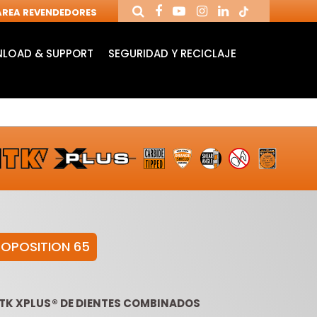
REA REVENDEDORES
LOAD & SUPPORT
SEGURIDAD Y RECICLAJE
ROPOSITION 65
FRESAS
MANDRILES Y
FR
NDUSTRIALES PARA
HERRAMIENTAS
CU
ITK XPLUS® DE DIENTES COMBINADOS
FRESADORAS
PARA CNC
REV