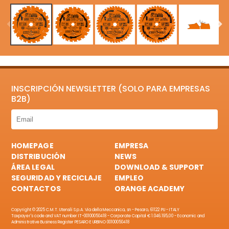
INSCRIPCIÓN NEWSLETTER (SOLO PARA EMPRESAS
B2B)
HOMEPAGE
EMPRESA
DISTRIBUCIÓN
NEWS
ÁREA LEGAL
DOWNLOAD & SUPPORT
SEGURIDAD Y RECICLAJE
EMPLEO
CONTACTOS
ORANGE ACADEMY
Copyright © 2025 C.M.T. Utensili S.p.A. Via della Meccanica, sn - Pesaro, 61122 PU - ITALY
Taxpayer's code and VAT number IT-00100050418 - Corporate Capital € 1.046.195,00 - Economic and
Administrative Business Register PESARO E URBINO 00100050418