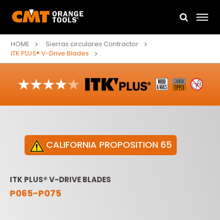
HOME
Sierras circulares Contractor
ITK PLUS® V-Drive Blades
CALIFORNIA PROPOSITION 65
ITK PLUS® V-DRIVE BLADES
P065-P075