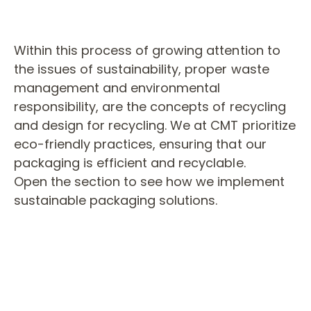
SUSTANCIAS
RECICLAJE DE ENVASES
Within this process of growing attention to
SAFETY GATE (GPSR)
the issues of sustainability, proper waste
management and environmental
P65 CALIFORNIA PROPOSITION WARINING
responsibility, are the concepts of recycling
and design for recycling.
We at CMT prioritize
eco-friendly practices, ensuring that our
packaging is efficient and recyclable.
Open the section to see how we implement
sustainable packaging solutions.