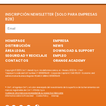
INSCRIPCIÓN NEWSLETTER (SOLO PARA EMPRESAS
B2B)
HOMEPAGE
EMPRESA
DISTRIBUCIÓN
NEWS
ÁREA LEGAL
DOWNLOAD & SUPPORT
SEGURIDAD Y RECICLAJE
EMPLEO
CONTACTOS
ORANGE ACADEMY
Copyright © 2025 C.M.T. Utensili S.p.A. Via della Meccanica, sn - Pesaro, 61122 PU - ITALY
Taxpayer's code and VAT number IT-00100050418 - Corporate Capital € 1.046.195,00 - Economic and
Administrative Business Register PESARO E URBINO 00100050418
®: CMT, el logotipo CMT y el color anaranjado del revestimiento de la superficie de las herramientas son
marcas registradas de C.M.T. UTENSILI S.p.A.
Cualquier otra marca es propiedad de su respectivo fabricante
Informativa sobre la Privacidad
Cookie Policy
Sitemap