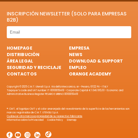
INSCRIPCIÓN NEWSLETTER (SOLO PARA EMPRESAS
B2B)
HOMEPAGE
EMPRESA
DISTRIBUCIÓN
NEWS
ÁREA LEGAL
DOWNLOAD & SUPPORT
SEGURIDAD Y RECICLAJE
EMPLEO
CONTACTOS
ORANGE ACADEMY
Copyright © 2025 C.M.T. Utensili S.p.A. Via della Meccanica, sn - Pesaro, 61122 PU - ITALY
Taxpayer's code and VAT number IT-00100050418 - Corporate Capital € 1.046.195,00 - Economic and
Administrative Business Register PESARO E URBINO 00100050418
®: CMT, el logotipo CMT y el color anaranjado del revestimiento de la superficie de las herramientas son
marcas registradas de C.M.T. UTENSILI S.p.A.
Cualquier otra marca es propiedad de su respectivo fabricante
Informativa sobre la Privacidad
Cookie Policy
Sitemap