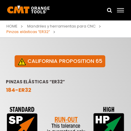
HOME
Mandriles y herramientas para CNC
Pinzas elásticas “ER32”
CALIFORNIA PROPOSITION 65
PINZAS ELÁSTICAS “ER32”
184-ER32