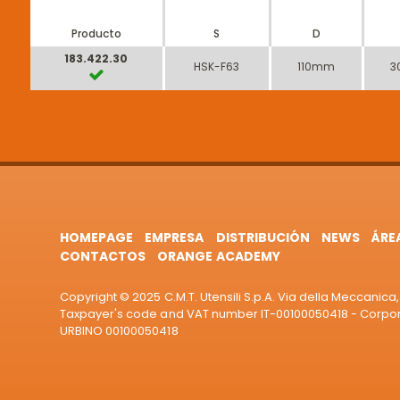
Producto
S
D
183.422.30
HSK-F63
110mm
3
HOMEPAGE
EMPRESA
DISTRIBUCIÓN
NEWS
ÁRE
CONTACTOS
ORANGE ACADEMY
Copyright © 2025 C.M.T. Utensili S.p.A. Via della Meccanica, 
Taxpayer's code and VAT number IT-00100050418 - Corporat
URBINO 00100050418