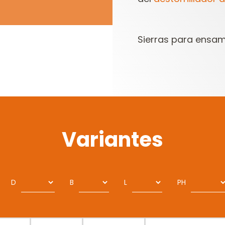
Sierras para ensam
Variantes
D
B
L
PH