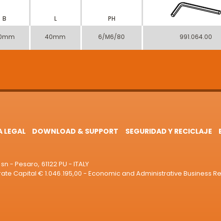
B
L
PH
0mm
40mm
6/M6/80
991.064.00
A LEGAL
DOWNLOAD & SUPPORT
SEGURIDAD Y RECICLAJE
sn - Pesaro, 61122 PU - ITALY
e Capital € 1.046.195,00 - Economic and Administrative Business R