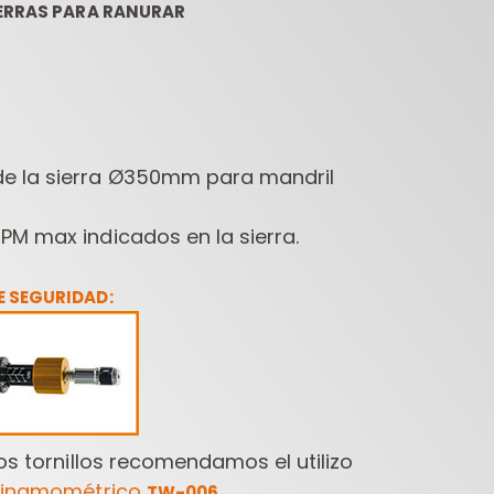
IERRAS PARA RANURAR
e la sierra Ø350mm para mandril
PM max indicados en la sierra.
ESTUCHES DE
FRESAS
HERR
FRESAS PARA
CONTRACTOR PARA
FRESADORAS
FRESADORAS
TALA
 SEGURIDAD:
los tornillos recomendamos el utilizo
 dinamométrico
.
TW-006