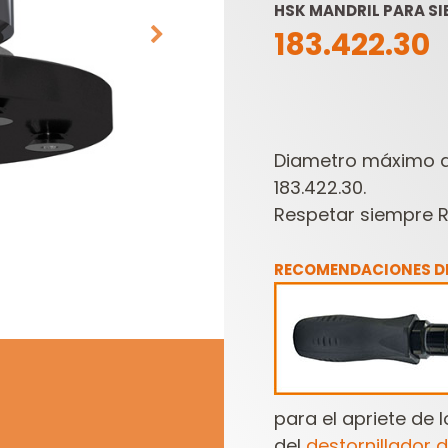
HSK MANDRIL PARA S
183.422.30
Diametro máximo d
183.422.30.
Respetar siempre R
HOJAS DE SIERRAS
CABEZALES
SABLES
PORTACUCHILLAS Y
CUCHILLAS
RECOMENDACIONES DE
para el apriete de 
del
destornillador