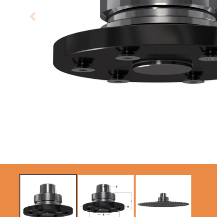
SIERRAS CIRCULARES
ITK XTREME SAW
CMT CONTRACTOR
BLADES
TOOLS® - ITK PLUS®