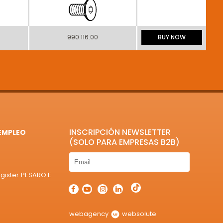
990.116.00
BUY NOW
INSCRIPCIÓN NEWSLETTER
EMPLEO
(SOLO PARA EMPRESAS B2B)
egister PESARO E
webagency
websolute