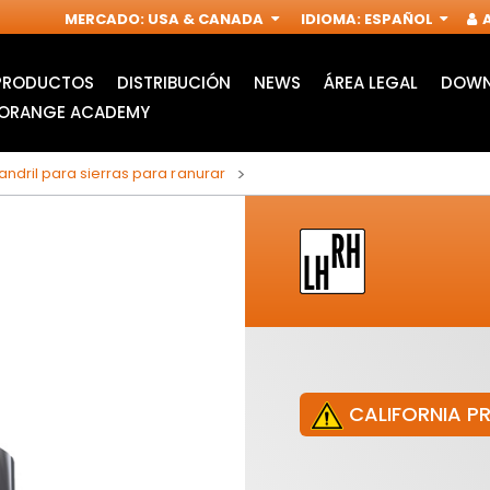
MERCADO
:
USA & CANADA
IDIOMA
:
ESPAÑOL
A
PRODUCTOS
DISTRIBUCIÓN
NEWS
ÁREA LEGAL
DOWN
ORANGE ACADEMY
ndril para sierras para ranurar
CALIFORNIA P
HOJAS DE SIERRA DE
ACCESORIOS PARA
CALAR
MULTIFUNCIÓN
I
OSCILANTE