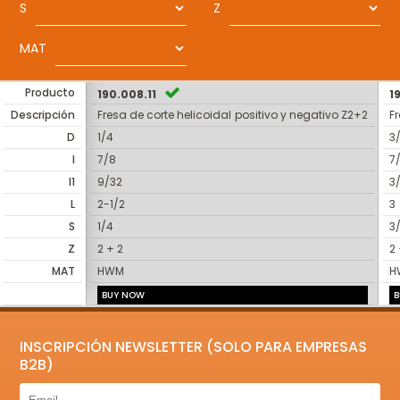
S
Z
MAT
Producto
190.008.11
1
Descripción
Fresa de corte helicoidal positivo y negativo Z2+2
F
D
1/4
3
I
7/8
7
I1
9/32
3
L
2-1/2
3
S
1/4
3
Z
2 + 2
2 
MAT
HWM
H
BUY NOW
B
INSCRIPCIÓN NEWSLETTER (SOLO PARA EMPRESAS
B2B)