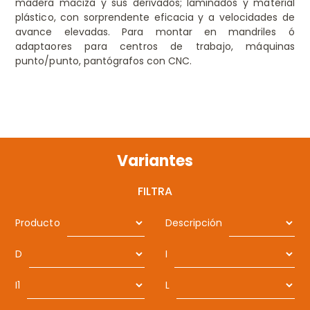
madera maciza y sus derivados; laminados y material
plástico, con sorprendente eficacia y a velocidades de
avance elevadas. Para montar en mandriles ó
adaptaores para centros de trabajo, máquinas
punto/punto, pantógrafos con CNC.
Variantes
FILTRA
Producto
Descripción
D
I
I1
L