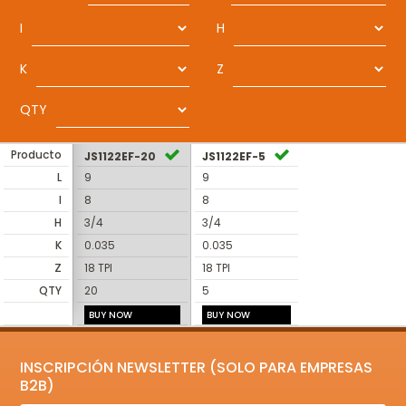
I
H
K
Z
QTY
Producto
JS1122EF-20
JS1122EF-5
L
9
9
I
8
8
H
3/4
3/4
K
0.035
0.035
Z
18 TPI
18 TPI
QTY
20
5
BUY NOW
BUY NOW
INSCRIPCIÓN NEWSLETTER (SOLO PARA EMPRESAS
B2B)