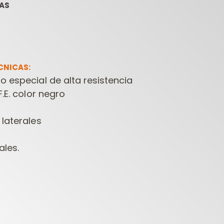
NAS
CNICAS:
o especial de alta resistencia
F.E. color negro
ESTUCHES DE
FRESAS
HERR
FRESAS PARA
CONTRACTOR PARA
 laterales
FRESADORAS
FRESADORAS
TALA
ales.