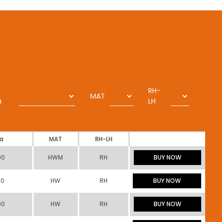
RH-
MAT
a
LH
na
MAT
RH-LH
00
HWM
RH
BUY NOW
00
HW
RH
BUY NOW
00
HW
RH
BUY NOW