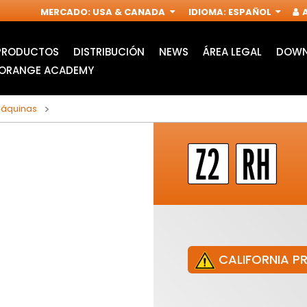
MERCADO
:
USA & CANADA
IDIOMA
:
ESPAÑOL
A
PRODUCTOS
DISTRIBUCIÓN
NEWS
ÁREA LEGAL
DOWN
ORANGE ACADEMY
máquinas
CALIFORNIA P
HOJAS DE SIERRA DE
ACCESORIOS PARA
CALAR
MULTIFUNCIÓN
I
OSCILANTE