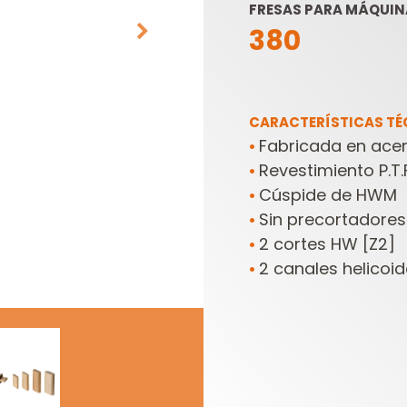
FRESAS PARA MÁQUI
380
CARACTERÍSTICAS TÉ
Fabricada en acer
•
Revestimiento P.T.
•
Cúspide de HWM
HOJAS DE SIERRAS
CABEZALES
•
SABLES
PORTACUCHILLAS Y
Sin precortadores
•
CUCHILLAS
2 cortes HW [Z2]
•
2 canales helicoid
•