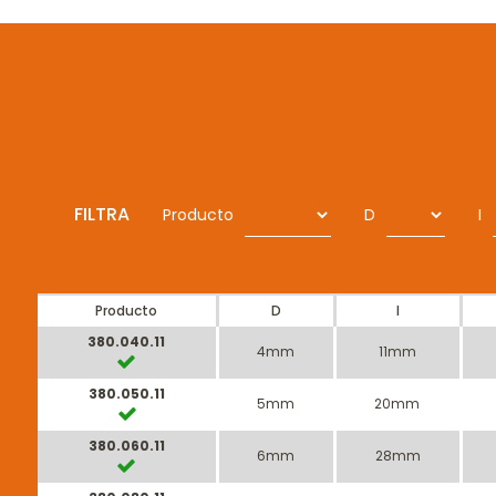
FILTRA
Producto
D
I
Producto
D
I
380.040.11
4mm
11mm
380.050.11
5mm
20mm
380.060.11
6mm
28mm