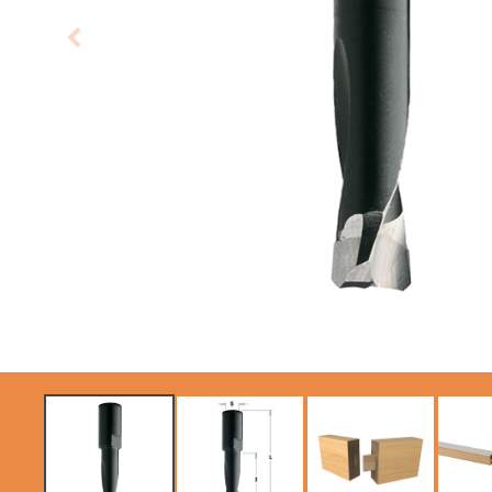
SIERRAS CIRCULARES
ITK XTREME SAW
CMT CONTRACTOR
BLADES
TOOLS® - ITK PLUS®