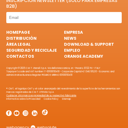
INSCRIPCIÓN NEWSLETTER (SOLO PARA EMPRESAS
B2B)
HOMEPAGE
EMPRESA
DISTRIBUCIÓN
NEWS
ÁREA LEGAL
DOWNLOAD & SUPPORT
SEGURIDAD Y RECICLAJE
EMPLEO
CONTACTOS
ORANGE ACADEMY
Copyright © 2025 C.M.T. Utensili S.p.A. Via della Meccanica, sn - Pesaro, 61122 PU - ITALY
Taxpayer's code and VAT number IT-00100050418 - Corporate Capital € 1.046.195,00 - Economic and
Administrative Business Register PESARO E URBINO 00100050418
®: CMT, el logotipo CMT y el color anaranjado del revestimiento de la superficie de las herramientas son
marcas registradas de C.M.T. UTENSILI S.p.A.
Cualquier otra marca es propiedad de su respectivo fabricante
Informativa sobre la Privacidad
Cookie Policy
Sitemap
webagency
websolute