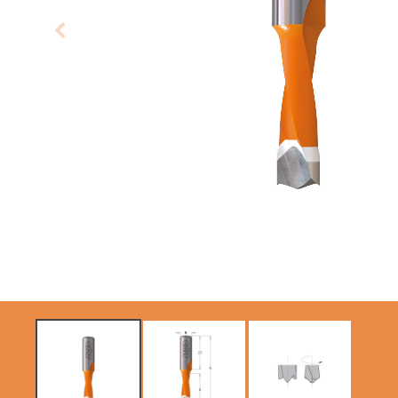
SIERRAS CIRCULARES
ITK XTREME SAW
CMT CONTRACTOR
BLADES
TOOLS® - ITK PLUS®