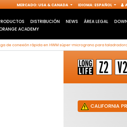
MERCADO
:
USA & CANADA
IDIOMA
:
ESPAÑOL
A
PRODUCTOS
DISTRIBUCIÓN
NEWS
ÁREA LEGAL
DOWN
ORANGE ACADEMY
ega de conexión rápida en HWM súper-micrograno para taladrador
CALIFORNIA P
HOJAS DE SIERRA DE
ACCESORIOS PARA
CALAR
MULTIFUNCIÓN
I
OSCILANTE