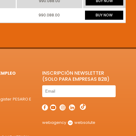
990.088.00
BUY NOW
990.088.00
BUY NOW
INSCRIPCIÓN NEWSLETTER
EMPLEO
(SOLO PARA EMPRESAS B2B)
egister PESARO E
webagency
websolute