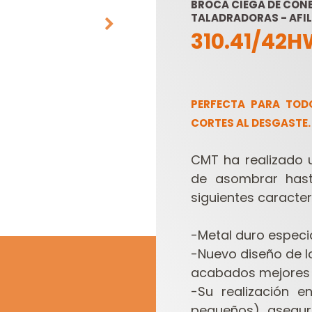
BROCA CIEGA DE CON
TALADRADORAS - AFIL
310.41/42
PERFECTA PARA TODO
CORTES AL DESGASTE.
HOJAS DE SIERRAS
CABEZALES
CMT ha realizado
SABLES
PORTACUCHILLAS Y
CUCHILLAS
de asombrar hast
siguientes caracter
-Metal duro especi
-Nuevo diseño de 
acabados mejores 
-Su realización e
pequeños) asegur