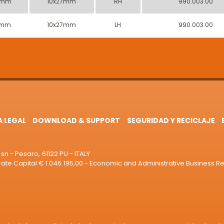
7mm
10x27mm
RH
990.003.00
7mm
10x27mm
LH
990.003.00
A LEGAL
DOWNLOAD & SUPPORT
SEGURIDAD Y RECICLAJE
sn - Pesaro, 61122 PU - ITALY
e Capital € 1.046.195,00 - Economic and Administrative Business R