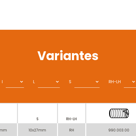
Variantes
I
L
S
RH-LH
S
RH-LH
7mm
10x27mm
RH
990.003.00