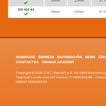
10mm
27mm
57.
310.100.42
10mm
27mm
57.
HOMEPAGE
EMPRESA
DISTRIBUCIÓN
NEWS
ÁRE
CONTACTOS
ORANGE ACADEMY
Copyright © 2025 C.M.T. Utensili S.p.A. Via della Meccanica, 
Taxpayer's code and VAT number IT-00100050418 - Corporat
URBINO 00100050418