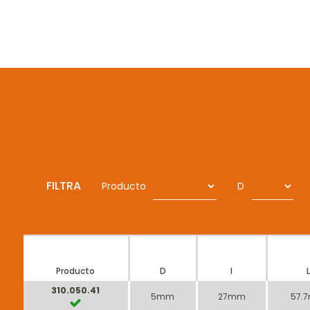
FILTRA
Producto
D
Producto
D
I
L
310.050.41
5mm
27mm
57.