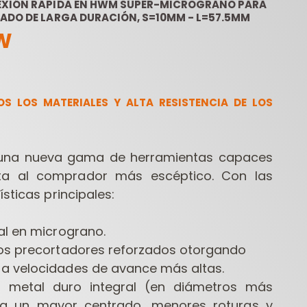
EXIÓN RÁPIDA EN HWM SÚPER-MICROGRANO PARA
ADO DE LARGA DURACIÓN, S=10MM - L=57.5MM
HW
S LOS MATERIALES Y ALTA RESISTENCIA DE LOS
ESTUCHES DE
FRESAS
HERR
 una nueva gama de herramientas capaces
FRESAS PARA
CONTRACTOR PARA
FRESADORAS
FRESADORAS
TALA
a al comprador más escéptico. Con las
ísticas principales:
al en micrograno.
los precortadores reforzados otorgando
a velocidades de avance más altas.
n metal duro integral (en diámetros más
a un mayor centrado, menores roturas y