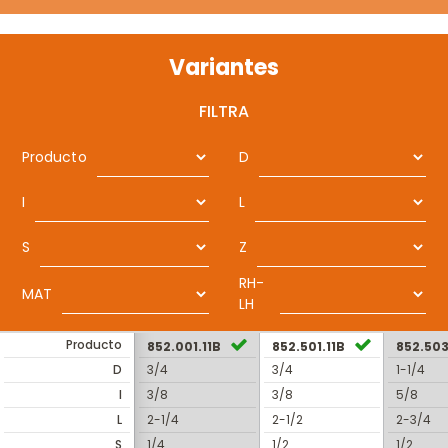
Variantes
FILTRA
Producto
D
I
L
S
Z
RH-
MAT
LH
Producto
852.001.11B
852.501.11B
852.503
D
3/4
3/4
1-1/4
I
3/8
3/8
5/8
L
2-1/4
2-1/2
2-3/4
S
1/4
1/2
1/2