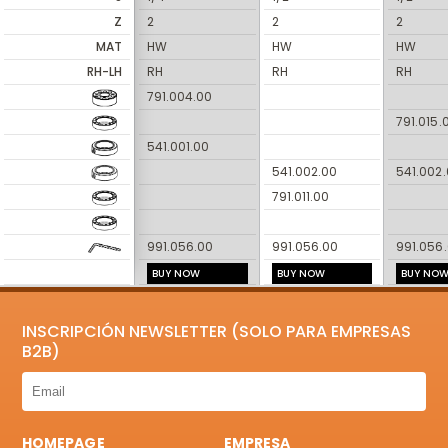
Z
2
2
2
MAT
HW
HW
HW
RH-LH
RH
RH
RH
791.004.00
791.015.
541.001.00
541.002.00
541.002
791.011.00
991.056.00
991.056.00
991.056
BUY NOW
BUY NOW
BUY NO
INSCRIPCIÓN NEWSLETTER (SOLO PARA EMPRESAS
B2B)
HOMEPAGE
EMPRESA