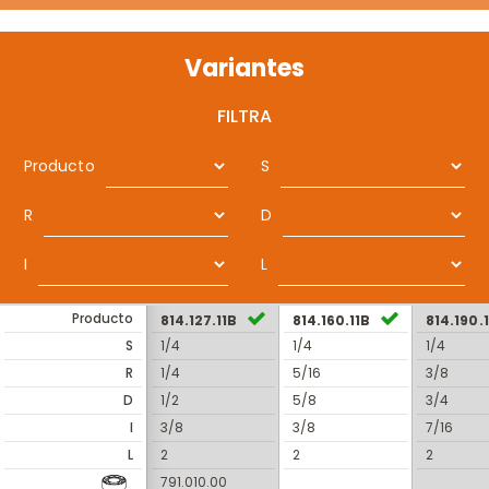
Variantes
FILTRA
Producto
S
R
D
I
L
Producto
814.127.11B
814.160.11B
814.190.
S
1/4
1/4
1/4
R
1/4
5/16
3/8
D
1/2
5/8
3/4
I
3/8
3/8
7/16
L
2
2
2
791.010.00