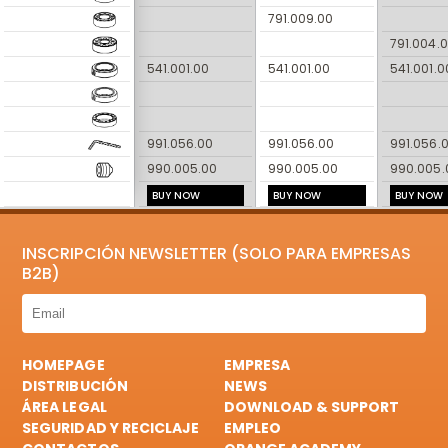
791.009.00
791.004.
541.001.00
541.001.00
541.001.0
991.056.00
991.056.00
991.056.
990.005.00
990.005.00
990.005.
BUY NOW
BUY NOW
BUY NOW
INSCRIPCIÓN NEWSLETTER (SOLO PARA EMPRESAS
B2B)
HOMEPAGE
EMPRESA
DISTRIBUCIÓN
NEWS
ÁREA LEGAL
DOWNLOAD & SUPPORT
SEGURIDAD Y RECICLAJE
EMPLEO