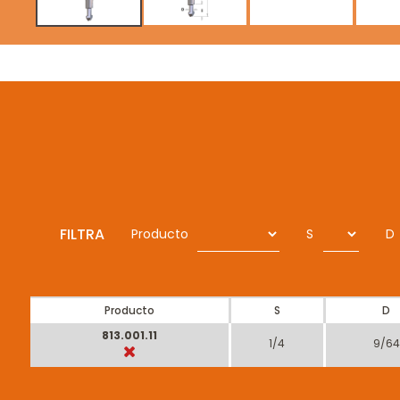
FILTRA
Producto
S
D
Producto
S
D
813.001.11
1/4
9/64