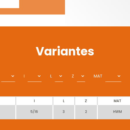
Variantes
I
L
Z
MAT
I
L
Z
MAT
5/16
3
2
HWM