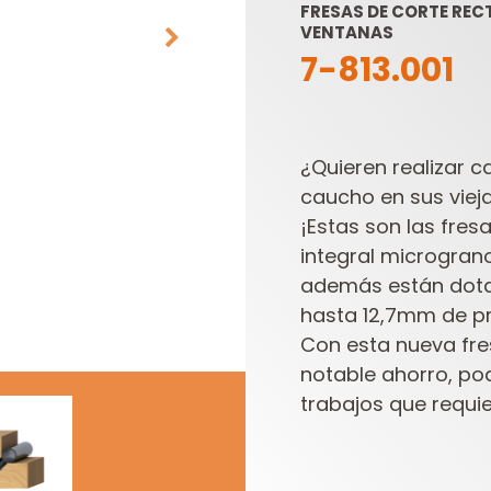
FRESAS DE CORTE REC
VENTANAS
7-813.001
¿Quieren realizar c
caucho en sus viej
¡Estas son las fre
HOJAS DE SIERRAS
CABEZALES
integral micrograno
SABLES
PORTACUCHILLAS Y
CUCHILLAS
además están dota
hasta 12,7mm de p
Con esta nueva fr
notable ahorro, po
trabajos que requi