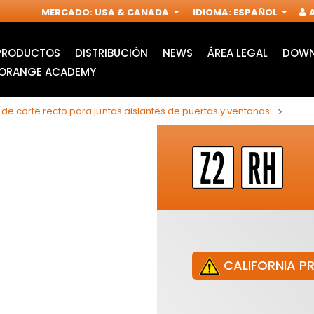
MERCADO
:
USA & CANADA
IDIOMA
:
ESPAÑOL
A
PRODUCTOS
DISTRIBUCIÓN
NEWS
ÁREA LEGAL
DOWN
ORANGE ACADEMY
 de corte recto para juntas aislantes de puertas y ventanas
CALIFORNIA P
HOJAS DE SIERRA DE
ACCESORIOS PARA
CALAR
MULTIFUNCIÓN
I
OSCILANTE