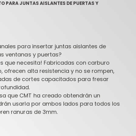
TO PARA JUNTAS AISLANTES DE PUERTAS Y
anales para insertar juntas aislantes de
as ventanas y puertas?
sas que necesita! Fabricadas con carburo
ESTUCHES DE
FRESAS
HERR
, ofrecen alta resistencia y no se rompen,
FRESAS PARA
CONTRACTOR PARA
FRESADORAS
FRESADORAS
TALA
das de cortes capacitados para fresar
rofundidad.
esa que CMT ha creado obtendrán un
drán usarla por ambos lados para todos los
eren ranuras de 3mm.