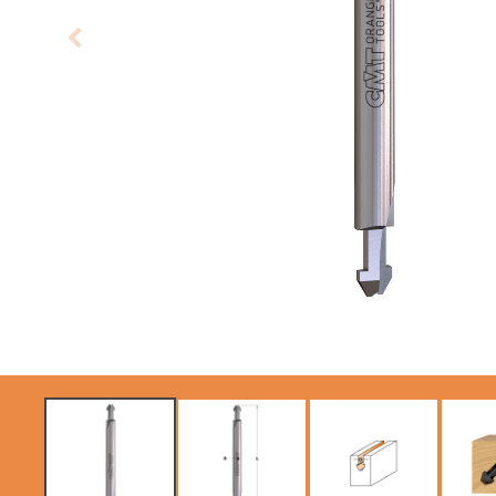
SIERRAS CIRCULARES
ITK XTREME SAW
CMT CONTRACTOR
BLADES
TOOLS® - ITK PLUS®