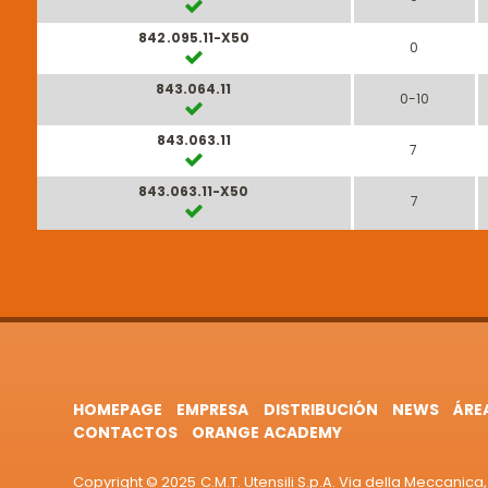
842.095.11-X50
0
843.064.11
0-10
843.063.11
7
843.063.11-X50
7
HOMEPAGE
EMPRESA
DISTRIBUCIÓN
NEWS
ÁRE
CONTACTOS
ORANGE ACADEMY
Copyright © 2025 C.M.T. Utensili S.p.A. Via della Meccanica, 