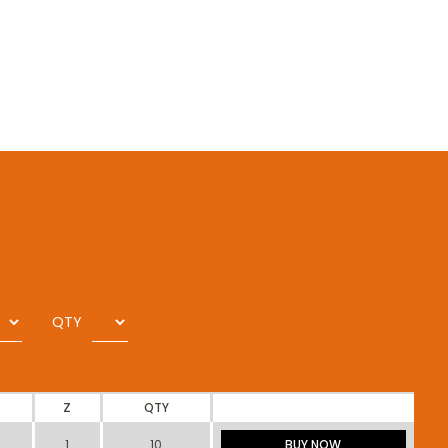
QTY
Z
QTY
1
10
BUY NOW