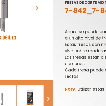
FRESAS DE CORTE MIX
7-842_7-8
Ahora se puede cort
a un alto nivel de 
Estas fresas son m
vivo sobre maderas
HOJAS DE SIERRAS
CABEZALES
SABLES
PORTACUCHILLAS Y
Las fresas están d
CUCHILLAS
comunes.
Cada fresa puede r
rectas.
utilizar estas
NOTA: