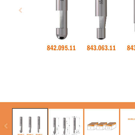
SIERRAS CIRCULARES
ITK XTREME SAW
CMT CONTRACTOR
BLADES
TOOLS® - ITK PLUS®