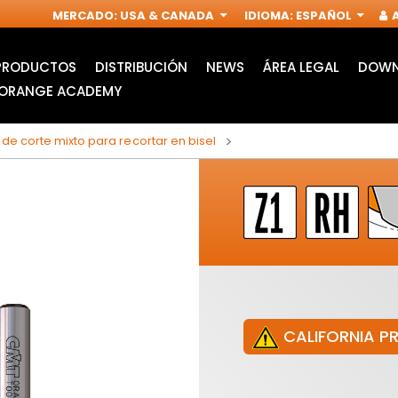
MERCADO
:
USA & CANADA
IDIOMA
:
ESPAÑOL
A
PRODUCTOS
DISTRIBUCIÓN
NEWS
ÁREA LEGAL
DOWN
ORANGE ACADEMY
 de corte mixto para recortar en bisel
CALIFORNIA P
HOJAS DE SIERRA DE
ACCESORIOS PARA
CALAR
MULTIFUNCIÓN
I
OSCILANTE