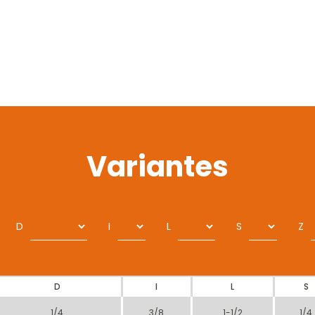
Variantes
D
I
L
S
Z
D
I
L
S
1/4
3/8
1-1/2
1/4