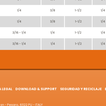
1/4
3/8
1-1/2
1/4
1/4
3/8
1-1/2
1/4
3/16 - 1/4
1/4
1-1/2
1/4
3/16 - 1/4
1/4
1-1/2
1/4
A LEGAL
DOWNLOAD & SUPPORT
SEGURIDAD Y RECICLAJE
sn - Pesaro, 61122 PU - ITALY