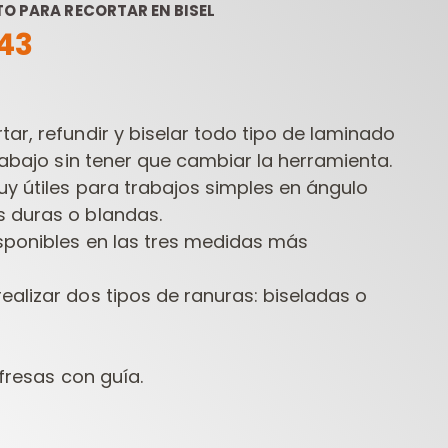
TO PARA RECORTAR EN BISEL
43
ar, refundir y biselar todo tipo de laminado
trabajo sin tener que cambiar la herramienta.
uy útiles para trabajos simples en ángulo
 duras o blandas.
ESTUCHES DE
FRESAS
HERR
FRESAS PARA
CONTRACTOR PARA
isponibles en las tres medidas más
FRESADORAS
FRESADORAS
TALA
ealizar dos tipos de ranuras: biseladas o
 fresas con guía.