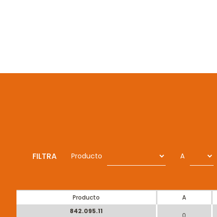
FILTRA
Producto
A
Producto
A
842.095.11
0