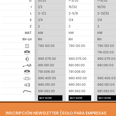
D
31/32
1-3/32
1-5/32
I
1/2
15/32
15/32
L
2-1/2
2-5/8
2-13/32
S
1/4
1/4
1/4
Z
2
2
2
MAT
HW
HW
HW
RH-LH
RH
RH
RH
790.120.00
790.120.00
790.120.00
791.022.00
990.075.00
990.075.00
990.075.00
991.061.00
991.061.00
991.061.00
791.006.00
791.006.00
990.400.00
990.400.00
990.400.00
990.051.00
990.051.00
990.051.00
991.062.00
991.062.00
991.062.00
BUY NOW
BUY NOW
BUY NOW
INSCRIPCIÓN NEWSLETTER (SOLO PARA EMPRESAS