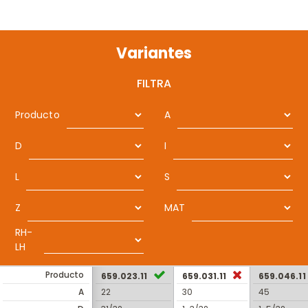
Variantes
FILTRA
Producto
A
D
I
L
S
Z
MAT
RH-
LH
Producto
659.023.11
659.031.11
659.046.11
A
22
30
45