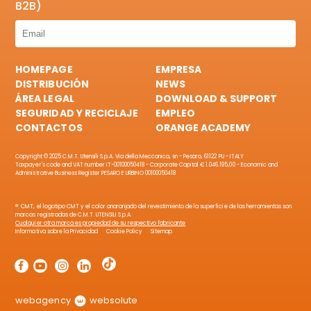
B2B)
HOMEPAGE
EMPRESA
DISTRIBUCIÓN
NEWS
ÁREA LEGAL
DOWNLOAD & SUPPORT
SEGURIDAD Y RECICLAJE
EMPLEO
CONTACTOS
ORANGE ACADEMY
Copyright © 2025 C.M.T. Utensili S.p.A. Via della Meccanica, sn - Pesaro, 61122 PU - ITALY
Taxpayer's code and VAT number IT-00100050418 - Corporate Capital € 1.046.195,00 - Economic and
Administrative Business Register PESARO E URBINO 00100050418
®: CMT, el logotipo CMT y el color anaranjado del revestimiento de la superficie de las herramientas son
marcas registradas de C.M.T. UTENSILI S.p.A.
Cualquier otra marca es propiedad de su respectivo fabricante
Informativa sobre la Privacidad
Cookie Policy
Sitemap
webagency
websolute