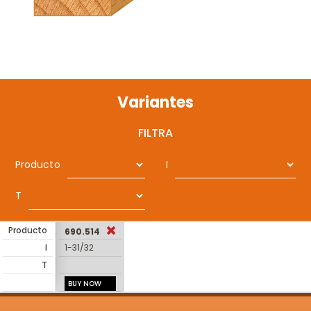
Variantes
FILTRA
Producto
I
T
Producto
690.514
I
1-31/32
T
BUY NOW