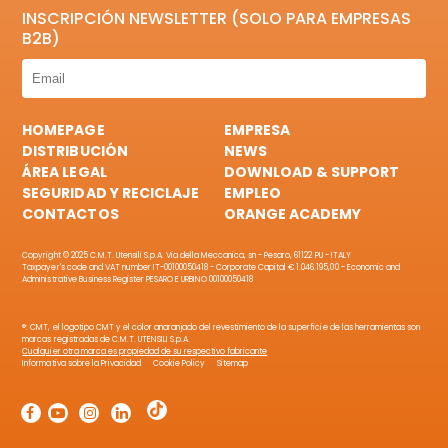
INSCRIPCIÓN NEWSLETTER (SOLO PARA EMPRESAS
B2B)
HOMEPAGE
EMPRESA
DISTRIBUCIÓN
NEWS
ÁREA LEGAL
DOWNLOAD & SUPPORT
SEGURIDAD Y RECICLAJE
EMPLEO
CONTACTOS
ORANGE ACADEMY
Copyright © 2025 C.M.T. Utensili S.p.A. Via della Meccanica, sn - Pesaro, 61122 PU - ITALY
Taxpayer's code and VAT number IT-00100050418 - Corporate Capital € 1.046.195,00 - Economic and
Administrative Business Register PESARO E URBINO 00100050418
®: CMT, el logotipo CMT y el color anaranjado del revestimiento de la superficie de las herramientas son
marcas registradas de C.M.T. UTENSILI S.p.A.
Cualquier otra marca es propiedad de su respectivo fabricante
Informativa sobre la Privacidad
Cookie Policy
Sitemap