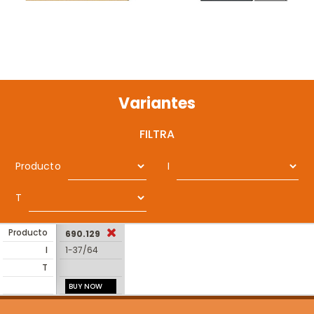
Variantes
FILTRA
Producto
I
T
Producto
690.129
I
1-37/64
T
BUY NOW