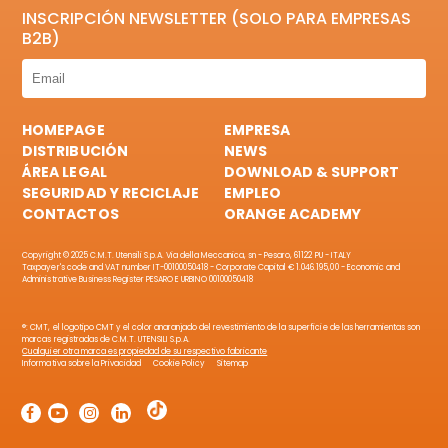
INSCRIPCIÓN NEWSLETTER (SOLO PARA EMPRESAS
B2B)
HOMEPAGE
EMPRESA
DISTRIBUCIÓN
NEWS
ÁREA LEGAL
DOWNLOAD & SUPPORT
SEGURIDAD Y RECICLAJE
EMPLEO
CONTACTOS
ORANGE ACADEMY
Copyright © 2025 C.M.T. Utensili S.p.A. Via della Meccanica, sn - Pesaro, 61122 PU - ITALY
Taxpayer's code and VAT number IT-00100050418 - Corporate Capital € 1.046.195,00 - Economic and
Administrative Business Register PESARO E URBINO 00100050418
®: CMT, el logotipo CMT y el color anaranjado del revestimiento de la superficie de las herramientas son
marcas registradas de C.M.T. UTENSILI S.p.A.
Cualquier otra marca es propiedad de su respectivo fabricante
Informativa sobre la Privacidad
Cookie Policy
Sitemap