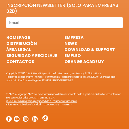
INSCRIPCIÓN NEWSLETTER (SOLO PARA EMPRESAS
B2B)
HOMEPAGE
EMPRESA
DISTRIBUCIÓN
NEWS
ÁREA LEGAL
DOWNLOAD & SUPPORT
SEGURIDAD Y RECICLAJE
EMPLEO
CONTACTOS
ORANGE ACADEMY
Copyright © 2025 C.M.T. Utensili S.p.A. Via della Meccanica, sn - Pesaro, 61122 PU - ITALY
Taxpayer's code and VAT number IT-00100050418 - Corporate Capital € 1.046.195,00 - Economic and
Administrative Business Register PESARO E URBINO 00100050418
®: CMT, el logotipo CMT y el color anaranjado del revestimiento de la superficie de las herramientas son
marcas registradas de C.M.T. UTENSILI S.p.A.
Cualquier otra marca es propiedad de su respectivo fabricante
Informativa sobre la Privacidad
Cookie Policy
Sitemap