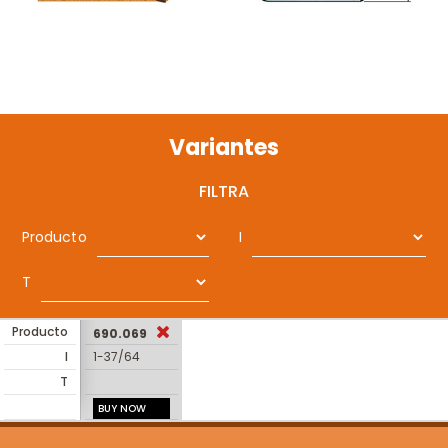
Variantes
FILTRA
Producto
I
T
Producto
690.069
I
1-37/64
T
BUY NOW