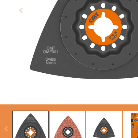
SIERRAS CIRCULARES
ITK XTREME SAW
CMT CONTRACTOR
BLADES
TOOLS® - ITK PLUS®