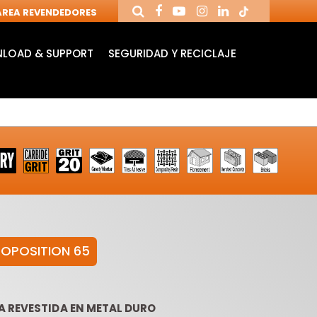
REA REVENDEDORES
LOAD & SUPPORT
SEGURIDAD Y RECICLAJE
ROPOSITION 65
FRESAS
MANDRILES Y
FR
NDUSTRIALES PARA
HERRAMIENTAS
CU
FRESADORAS
PARA CNC
REV
 REVESTIDA EN METAL DURO