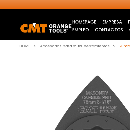
HOMEPAGE
EMPRESA
EMPLEO
CONTACTOS
HOME
Accesorios para multi-herramientas
78mm 
SIERRAS CIRCULARES
ITK XPLUS SAW
INDUSTRIALES
BLADES