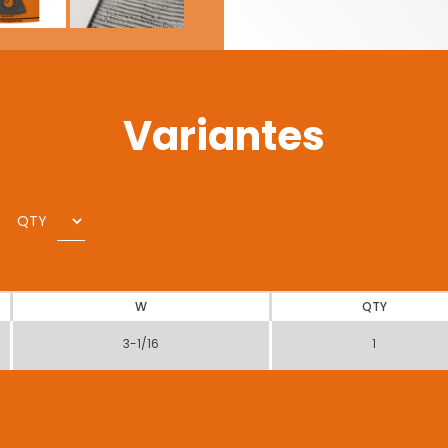
Variantes
QTY
W
QTY
3-1/16
1