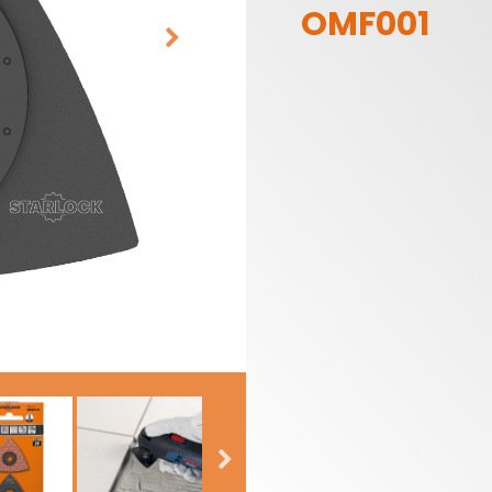
OMF001
HOJAS DE SIERRAS
CABEZALES
SABLES
PORTACUCHILLAS Y
CUCHILLAS