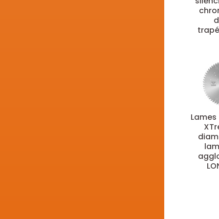
silen
350
(23)
chro
d
355
(6)
trapé
380
(2)
400
(12)
406
(1)
420
(2)
430
(2)
450
(8)
457
(1)
Lames 
500
(7)
XTr
520
(1)
diam
lam
550
(4)
aggl
600
(2)
LO
70
(1)
700
(2)
75
(1)
76
(1)