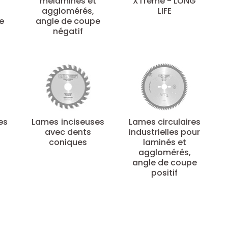
mélaminés et
XTreme - LONG
agglomérés,
LIFE
e
angle de coupe
négatif
es
Lames inciseuses
Lames circulaires
avec dents
industrielles pour
coniques
laminés et
agglomérés,
angle de coupe
positif