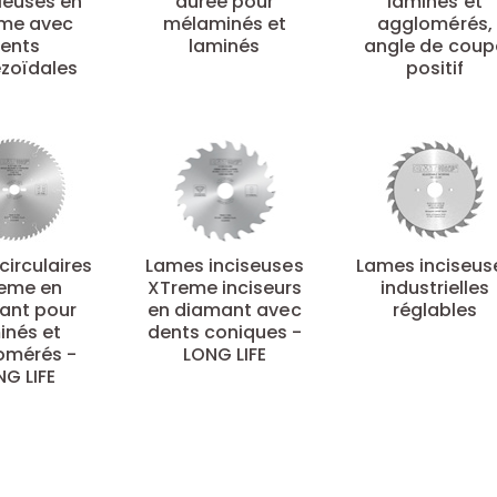
cieuses en
durée pour
laminés et
me avec
mélaminés et
agglomérés,
ents
laminés
angle de coup
zoïdales
positif
circulaires
Lames inciseuses
Lames inciseus
eme en
XTreme inciseurs
industrielles
ant pour
en diamant avec
réglables
inés et
dents coniques -
omérés -
LONG LIFE
NG LIFE