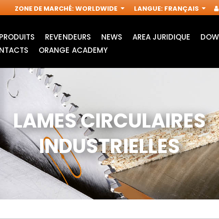
ZONE DE MARCHÉ
:
WORLDWIDE
LANGUE
:
FRANÇAIS
PRODUITS
REVENDEURS
NEWS
AREA JURIDIQUE
DOW
NTACTS
ORANGE ACADEMY
LAMES CIRCULAIRES
INDUSTRIELLES
ACCESSOIRES POUR
FRAISES
OUTILS
INDUSTRIELLES POUR
MULTIFONCTIONS
DÉFONCEUSES