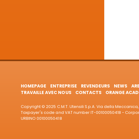
80
(4)
HOMEPAGE
ENTREPRISE
REVENDEURS
NEWS
AR
TRAVAILLE AVEC NOUS
CONTACTS
ORANGE ACAD
Copyright © 2025 C.M.T. Utensili S.p.A. Via della Meccanica, 
Taxpayer's code and VAT number IT-00100050418 - Corporat
URBINO 00100050418