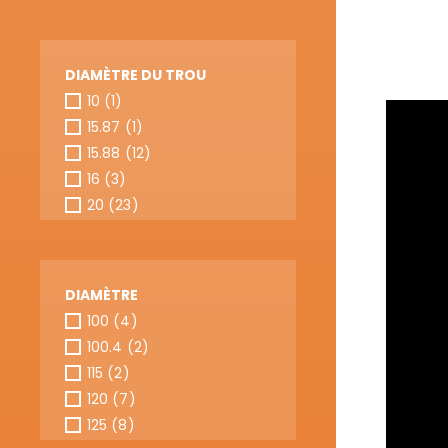
DIAMÈTRE DU TROU
10
(1)
15.87
(1)
15.88
(12)
16
(3)
20
(23)
LAMES CIRCULAIRES
LAMES DE SCIES
20 (+10)
(1)
CMT CONTRACTOR
SABRES
TOOLS® - ITK PLUS®
20 (+12.7+10)
(1)
20 (+15.88)
(1)
DIAMÈTRE
20 (+16)
(3)
100
(4)
20 (FESTOOL® FF)
(1)
100.4
(2)
20 (FESTOOL® FF)
(2)
115
(2)
20 (VIRUTEX®)
(1)
120
(7)
20(+16)
(1)
125
(8)
22
(6)