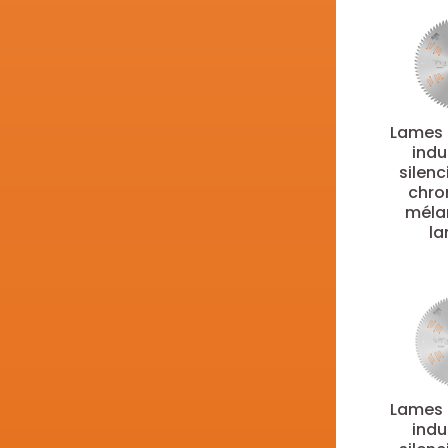
50
(3)
220
(8)
55
(2)
225
(7)
60
(3)
230
(7)
65
(3)
235
(5)
70
(5)
240
(3)
Lames 
75
(2)
indu
250
(34)
80
(6)
silen
254
(11)
chro
260
(7)
méla
la
270
(2)
275
(4)
280
(2)
300
(37)
303
(2)
305
(10)
315
(8)
Lames 
320
(1)
indu
330
(1)