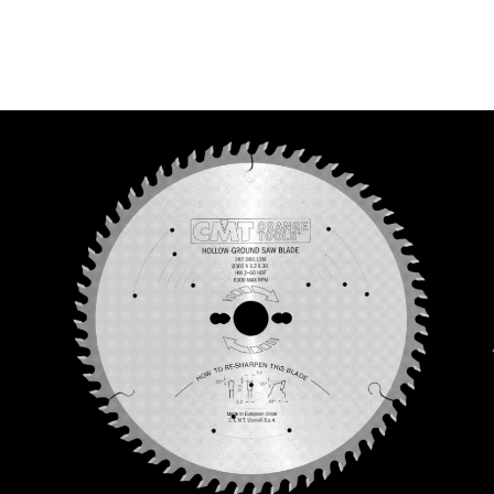
PLAQUETTES
COFFRETS DE
RÉVERSIBLES ET
FRAISES POUR
PORTE-OUTILS
DÉFONCEUSES