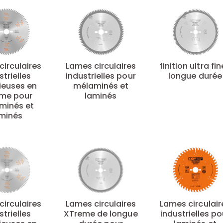
circulaires
Lames circulaires
finition ultra fi
strielles
industrielles pour
longue durée
cieuses en
mélaminés et
me pour
laminés
minés et
minés
circulaires
Lames circulaires
Lames circulair
strielles
XTreme de longue
industrielles po