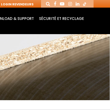
LOGIN REVENDEURS
NLOAD & SUPPORT
SÉCURITÉ ET RECYCLAGE
MANDRINS ET
FRAISES AVEC
MÈ
FRAISES POUR
PLAQUETTES
MO
MACHINES CNC
RÉVERSIBLES