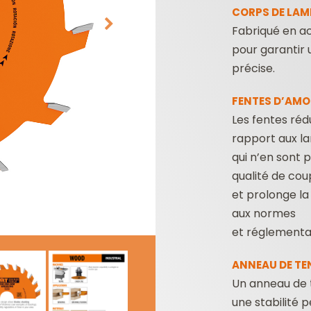
CORPS DE LAME
Fabriqué en ac
pour garantir 
précise.
FENTES D’AMO
Les fentes rédu
rapport aux l
PLAQUETTES
COFFRETS DE
qui n’en sont 
RÉVERSIBLES ET
FRAISES POUR
qualité de co
PORTE-OUTILS
DÉFONCEUSES
et prolonge la
aux normes
et réglementat
ANNEAU DE TE
Un anneau de t
une stabilité 