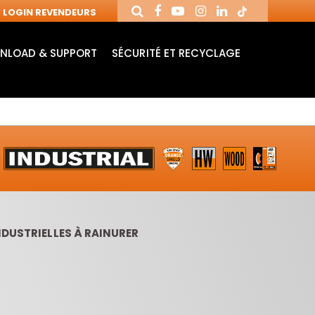
LOGIN REVENDEURS
NLOAD & SUPPORT
SÉCURITÉ ET RECYCLAGE
NDUSTRIELLES À RAINURER
MANDRINS ET
FRAISES AVEC
MÈ
FRAISES POUR
PLAQUETTES
MO
MACHINES CNC
RÉVERSIBLES