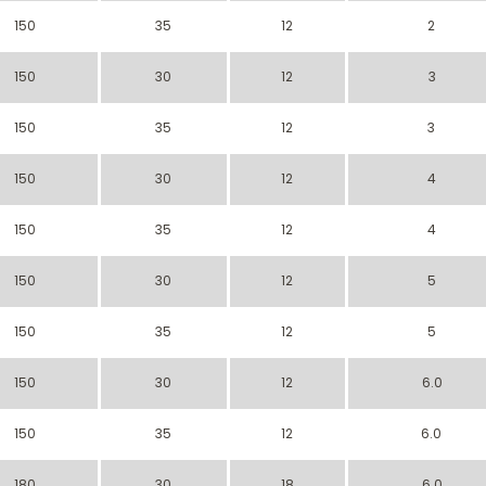
150
35
12
2
150
30
12
3
150
35
12
3
150
30
12
4
150
35
12
4
150
30
12
5
150
35
12
5
150
30
12
6.0
150
35
12
6.0
180
30
18
6.0