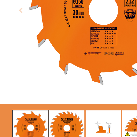
LAMES CIRCULAIRES
LAMES DE SCIES
CMT CONTRACTOR
SABRES
TOOLS® - ITK PLUS®