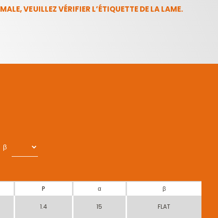
ALE, VEUILLEZ VÉRIFIER L’ÉTIQUETTE DE LA LAME.
β
P
α
β
1.4
15
FLAT