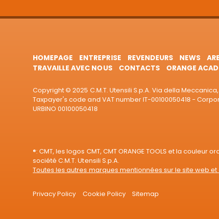
HOMEPAGE
ENTREPRISE
REVENDEURS
NEWS
AR
TRAVAILLE AVEC NOUS
CONTACTS
ORANGE ACAD
Copyright © 2025 C.M.T. Utensili S.p.A. Via della Meccanica, 
Taxpayer's code and VAT number IT-00100050418 - Corporat
URBINO 00100050418
®: CMT, les logos CMT, CMT ORANGE TOOLS et la couleur o
société C.M.T. Utensili S.p.A.
Toutes les autres marques mentionnées sur le site web et 
Privacy Policy
Cookie Policy
Sitemap