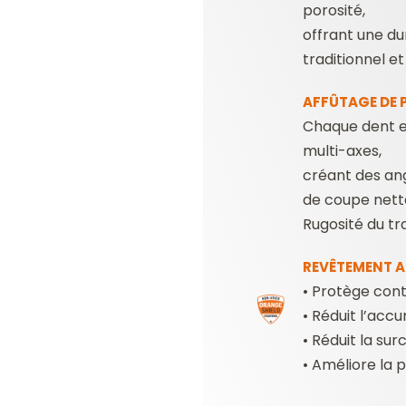
porosité,
offrant une du
traditionnel et
AFFÛTAGE DE 
Chaque dent e
multi-axes,
créant des an
de coupe nette
Rugosité du tr
REVÊTEMENT A
• Protège contr
• Réduit l’accu
• Réduit la surc
• Améliore la 