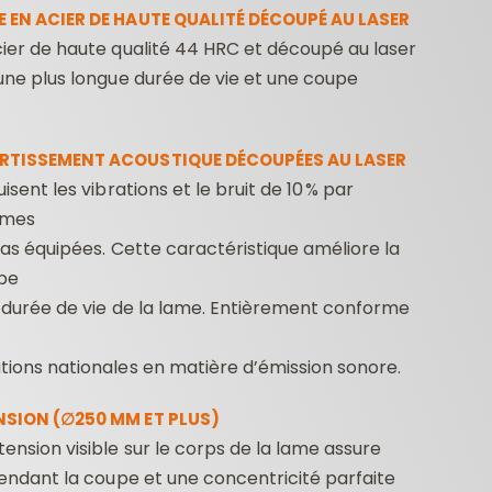
 EN ACIER DE HAUTE QUALITÉ DÉCOUPÉ AU LASER
ier de haute qualité 44 HRC et découpé au laser
une plus longue durée de vie et une coupe
RTISSEMENT ACOUSTIQUE DÉCOUPÉES AU LASER
isent les vibrations et le bruit de 10 % par
ames
FRAISES POUR
MÈCHES POUR
MÈCHE
pas équipées. Cette caractéristique améliore la
DÉFONCEUSES
PERCEUSES
upe
CONTRACTOR
 durée de vie de la lame. Entièrement conforme
ions nationales en matière d’émission sonore.
NSION (∅250 MM ET PLUS)
ension visible sur le corps de la lame assure
pendant la coupe et une concentricité parfaite