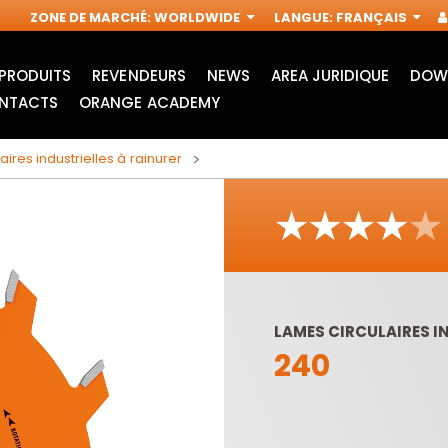
ZONE DE MARCHÉ
:
WORLDWIDE
LANGUE
:
FRANÇAIS
PRODUITS
REVENDEURS
NEWS
AREA JURIDIQUE
DOW
NTACTS
ORANGE ACADEMY
aires industrielles à rainurer
LAMES CIRCULAIRES I
240
ACCESSOIRES POUR
FRAISES
OUTILS
INDUSTRIELLES POUR
MULTIFONCTIONS
DÉFONCEUSES