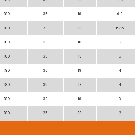
180
35
18
6.0
180
30
18
6.35
180
30
18
5
180
35
18
5
180
30
18
4
180
35
18
4
180
30
18
3
180
35
18
3