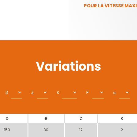
POUR LA VITESSE MAXIM
Variations
B
Z
K
P
α
D
B
Z
K
150
30
12
2