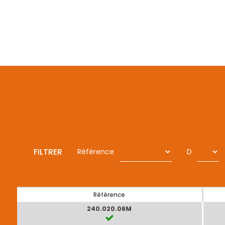
FILTRER
Référence
D
Référence
240.020.06M