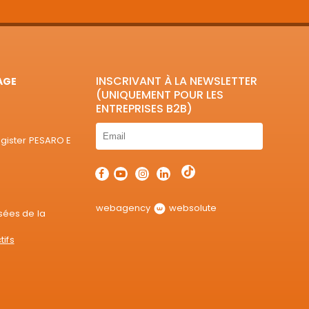
INSCRIVANT À LA NEWSLETTER
AGE
(UNIQUEMENT POUR LES
ENTREPRISES B2B)
egister PESARO E
webagency
websolute
sées de la
tifs