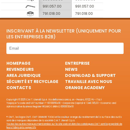
991.057.00
991.057.00
791.018.00
791.018.00
INSCRIVANT À LA NEWSLETTER (UNIQUEMENT POUR
LES ENTREPRISES B2B)
HOMEPAGE
ENTREPRISE
REVENDEURS
NEWS
AREA JURIDIQUE
DOWNLOAD & SUPPORT
SÉCURITÉ ET RECYCLAGE
TRAVAILLE AVEC NOUS
CONTACTS
ORANGE ACADEMY
Copyright © 2025 C.M.T. Utensili S.p.A. Via della Meccanica, sn - Pesaro, 61122 PU - ITALY
Taxpayer's code and VAT number IT-00100050418 - Corporate Capital € 1.046.195,00 - Economic and
Administrative Business Register PESARO E URBINO 00100050418
®: CMT, les logos CMT, CMT ORANGE TOOLS et la couleur orange du revêtement de la surface des outils
sont des marques déposées de la société C.M.T. Utensili S.p.A.
Toutes les autres marques mentionnées sur le site web et dans les catalogues CMT sont la propriété de
leurs fabricants respectifs