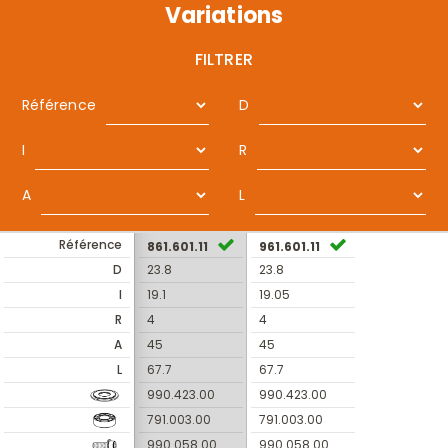
Variations
FILTRER
Référence
D
I
R
A
L
Référence
861.601.11
961.601.11
D
23.8
23.8
I
19.1
19.05
R
4
4
A
45
45
L
67.7
67.7
990.423.00
990.423.00
791.003.00
791.003.00
990.058.00
990.058.00