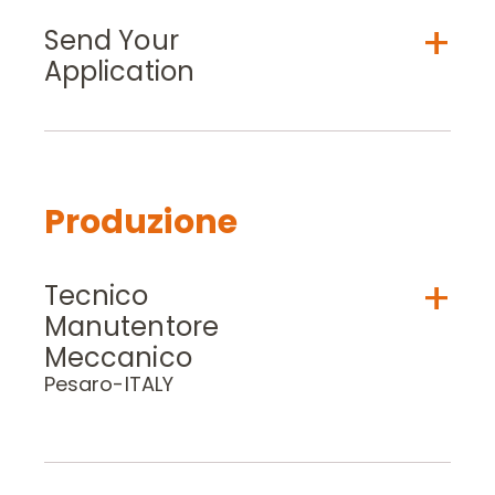
Send Your
Application
Produzione
*
Required field
NAME *
Tecnico
Manutentore
Meccanico
Pesaro-ITALY
SURNAME *
TECNICO MANUTENTORE MECCANICO