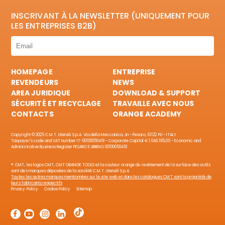
INSCRIVANT À LA NEWSLETTER (UNIQUEMENT POUR
LES ENTREPRISES B2B)
HOMEPAGE
ENTREPRISE
REVENDEURS
NEWS
AREA JURIDIQUE
DOWNLOAD & SUPPORT
SÉCURITÉ ET RECYCLAGE
TRAVAILLE AVEC NOUS
CONTACTS
ORANGE ACADEMY
Copyright © 2025 C.M.T. Utensili S.p.A. Via della Meccanica, sn - Pesaro, 61122 PU - ITALY
Taxpayer's code and VAT number IT-00100050418 - Corporate Capital € 1.046.195,00 - Economic and
Administrative Business Register PESARO E URBINO 00100050418
®: CMT, les logos CMT, CMT ORANGE TOOLS et la couleur orange du revêtement de la surface des outils
sont des marques déposées de la société C.M.T. Utensili S.p.A.
Toutes les autres marques mentionnées sur le site web et dans les catalogues CMT sont la propriété de
leurs fabricants respectifs
Privacy Policy
Cookie Policy
Sitemap