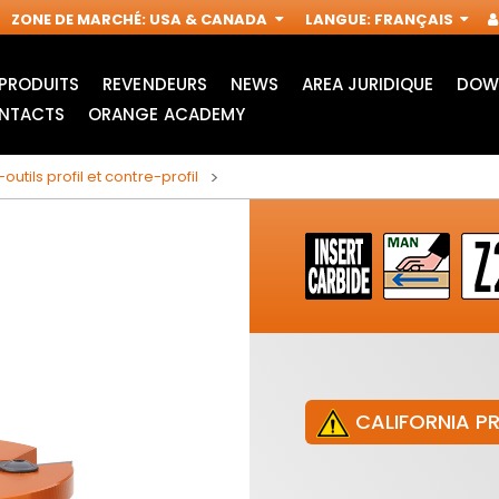
ZONE DE MARCHÉ
:
USA & CANADA
LANGUE
:
FRANÇAIS
PRODUITS
REVENDEURS
NEWS
AREA JURIDIQUE
DOW
NTACTS
ORANGE ACADEMY
outils profil et contre-profil
CALIFORNIA P
LAMES POUR SCIE
ACCESSOIRES POUR
SAUTEUSE
OUTILS
IN
MULTIFONCTIONS