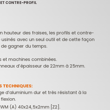
 ET CONTRE-PROFIL
 hauteur des fraises, les profils et contre-
e usinés avec un seul outil et de cette façon
 de gagner du temps.
COFFRETS DE
FRAISES POUR
MÈC
FRAISES POUR
DÉFONCEUSES
PE
ies et machines combinées.
DÉFONCEUSES
CONTRACTOR
panneaux d’épaisseur de 22mm à 25mm.
S TECHNIQUES:
ge d’aluminium dur et très résistant à la
 flexion.
HWM (A) 40x24,5x2mm [Z2].