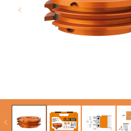
LAMES CIRCULAIRES
ITK XTREME SAW
CMT CONTRACTOR
BLADES
TOOLS® - ITK PLUS®