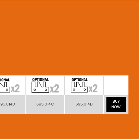
BUY
95.014B
695.014C
695.014D
NOW