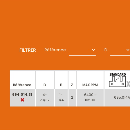
FILTRER
Référence
D
Référence
D
B
Z
MAX RPM
694.014.31
4-
1-
6400 ~
2
695.014A
23/32
1/4
10500