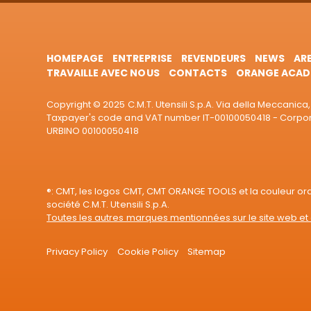
HOMEPAGE
ENTREPRISE
REVENDEURS
NEWS
AR
TRAVAILLE AVEC NOUS
CONTACTS
ORANGE ACAD
Copyright © 2025 C.M.T. Utensili S.p.A. Via della Meccanica, 
Taxpayer's code and VAT number IT-00100050418 - Corporat
URBINO 00100050418
®: CMT, les logos CMT, CMT ORANGE TOOLS et la couleur o
société C.M.T. Utensili S.p.A.
Toutes les autres marques mentionnées sur le site web et 
Privacy Policy
Cookie Policy
Sitemap