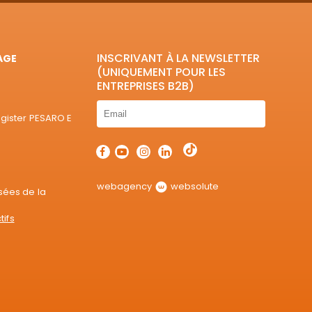
INSCRIVANT À LA NEWSLETTER
AGE
(UNIQUEMENT POUR LES
ENTREPRISES B2B)
egister PESARO E
webagency
websolute
sées de la
tifs