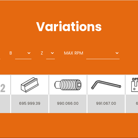
Variations
B
Z
MAX RPM
695.999.39
990.066.00
991.067.00
6