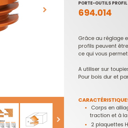
PORTE-OUTILS PROFIL
694.014
Grâce au réglage en
profils peuvent êtr
ce qui vous permet
LAMES DE SCIES
PLAQUETTES
SABRES
RÉVERSIBLES ET
A utiliser sur toup
PORTE-OUTILS
Pour bois dur et 
CARACTÉRISTIQUE
Corps en allia
traction et à la
2 plaquettes 