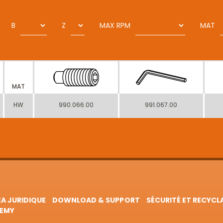
B
Z
MAX RPM
MAT
MAT
HW
990.066.00
991.067.00
EA JURIDIQUE
DOWNLOAD & SUPPORT
SÉCURITÉ ET RECYCL
EMY