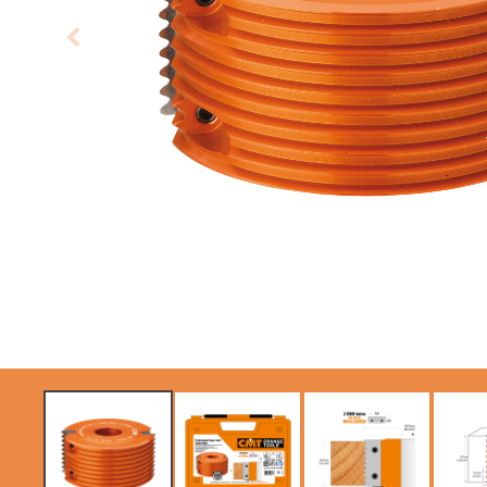
LAMES CIRCULAIRES
ITK XTREME SAW
CMT CONTRACTOR
BLADES
TOOLS® - ITK PLUS®