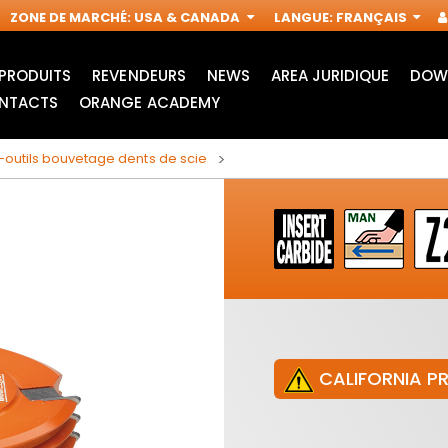
ZONE DE MARCHÉ
:
USA & CANADA
LANGUE
:
FRANÇAIS
PRODUITS
REVENDEURS
NEWS
AREA JURIDIQUE
DOW
NTACTS
ORANGE ACADEMY
-outils bouvetage dents de scie
CALIFORNIA P
LAMES POUR SCIE
ACCESSOIRES POUR
SAUTEUSE
OUTILS
IN
MULTIFONCTIONS