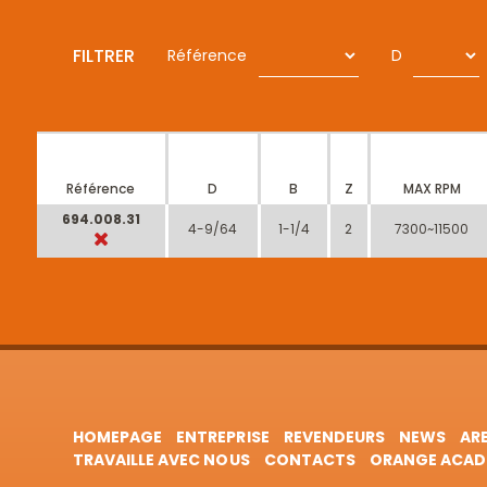
FILTRER
Référence
D
Référence
D
B
Z
MAX RPM
694.008.31
4-9/64
1-1/4
2
7300~11500
HOMEPAGE
ENTREPRISE
REVENDEURS
NEWS
AR
TRAVAILLE AVEC NOUS
CONTACTS
ORANGE ACAD