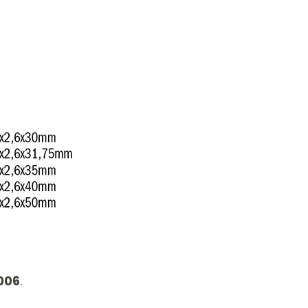
006
.