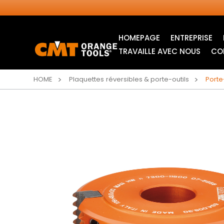
HOMEPAGE
ENTREPRISE
TRAVAILLE AVEC NOUS
CO
HOME
Plaquettes réversibles & porte-outils
Porte
LAMES CIRCULAIRES
ITK XPLUS SAW
INDUSTRIELLES
BLADES