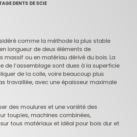
AGE DENTS DE SCIE
sidéré comme la méthode la plus stable
 en longueur de deux
éléments de
s massif ou en matériau dérivé du bois. La
nce de
l’assemblage sont dues à la superficie
COFFRETS DE
FRAISES POUR
MÈC
FRAISES POUR
DÉFONCEUSES
PE
iquer de la colle, voire beaucoup plus
DÉFONCEUSES
CONTRACTOR
as travaillée, avec une épaisseur maximale
ser des moulures et une variété des
r sur toupies, machines combinées,
 sur tous matériaux et idéal pour bois dur et