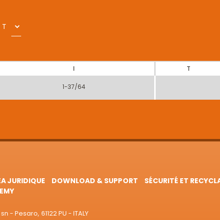
T
I
T
1-37/64
EA JURIDIQUE
DOWNLOAD & SUPPORT
SÉCURITÉ ET RECYCL
EMY
sn - Pesaro, 61122 PU - ITALY