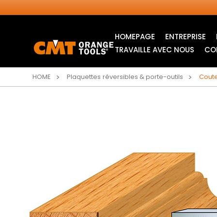
HOMEPAGE
ENTREPRISE
TRAVAILLE AVEC NOUS
CO
HOME
Plaquettes réversibles & porte-outils
Coute
LAMES CIRCULAIRES
ITK XPLUS SAW
INDUSTRIELLES
BLADES