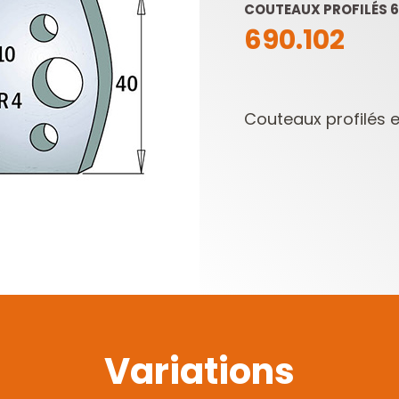
COUTEAUX PROFILÉS 69
690.102
Couteaux profilés et
LAMES DE SCIES
PLAQUETTES
SABRES
RÉVERSIBLES ET
PORTE-OUTILS
Variations