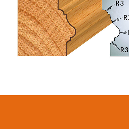
LAMES CIRCULAIRES
ITK XTREME SAW
CMT CONTRACTOR
BLADES
TOOLS® - ITK PLUS®