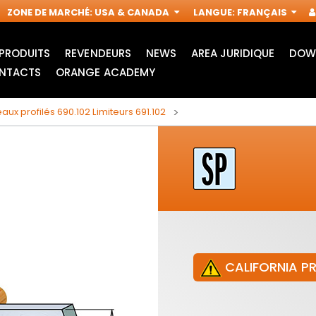
ZONE DE MARCHÉ
:
USA & CANADA
LANGUE
:
FRANÇAIS
PRODUITS
REVENDEURS
NEWS
AREA JURIDIQUE
DOW
NTACTS
ORANGE ACADEMY
aux profilés 690.102 Limiteurs 691.102
CALIFORNIA P
LAMES POUR SCIE
ACCESSOIRES POUR
SAUTEUSE
OUTILS
IN
MULTIFONCTIONS