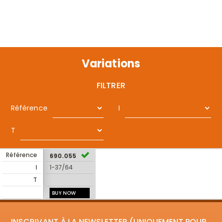
Variations
FILTRER
Référence
I
T
Référence
690.055
I
1-37/64
T
BUY NOW
INSCRIVANT À LA NEWSLETTER (UNIQUEMENT POUR