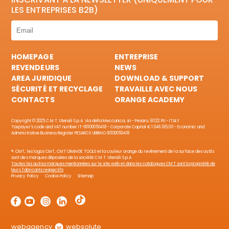
LES ENTREPRISES B2B)
HOMEPAGE
ENTREPRISE
REVENDEURS
NEWS
AREA JURIDIQUE
DOWNLOAD & SUPPORT
SÉCURITÉ ET RECYCLAGE
TRAVAILLE AVEC NOUS
CONTACTS
ORANGE ACADEMY
Copyright © 2025 C.M.T. Utensili S.p.A. Via della Meccanica, sn - Pesaro, 61122 PU - ITALY
Taxpayer's code and VAT number IT-00100050418 - Corporate Capital € 1.046.195,00 - Economic and
Administrative Business Register PESARO E URBINO 00100050418
®: CMT, les logos CMT, CMT ORANGE TOOLS et la couleur orange du revêtement de la surface des outils
sont des marques déposées de la société C.M.T. Utensili S.p.A.
Toutes les autres marques mentionnées sur le site web et dans les catalogues CMT sont la propriété de
leurs fabricants respectifs
Privacy Policy
Cookie Policy
Sitemap
webagency
websolute