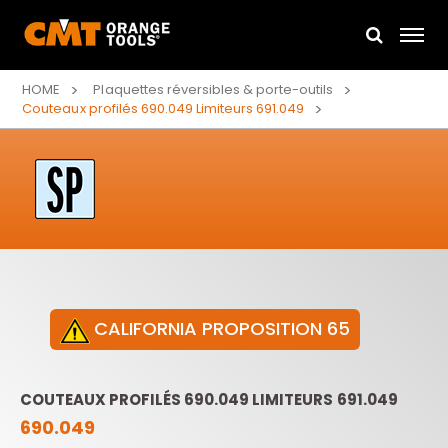
HOME
Plaquettes réversibles & porte-outils
Couteaux profilés 690.049 Limiteurs 691.049
CALIFORNIA PROPOSITION 65
COUTEAUX PROFILÉS 690.049 LIMITEURS 691.049
690.049