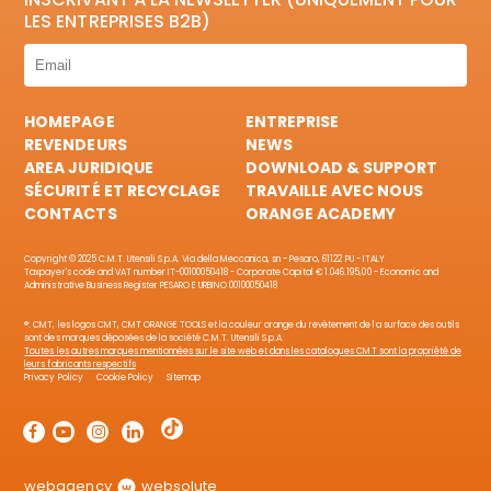
LES ENTREPRISES B2B)
HOMEPAGE
ENTREPRISE
REVENDEURS
NEWS
AREA JURIDIQUE
DOWNLOAD & SUPPORT
SÉCURITÉ ET RECYCLAGE
TRAVAILLE AVEC NOUS
CONTACTS
ORANGE ACADEMY
Copyright © 2025 C.M.T. Utensili S.p.A. Via della Meccanica, sn - Pesaro, 61122 PU - ITALY
Taxpayer's code and VAT number IT-00100050418 - Corporate Capital € 1.046.195,00 - Economic and
Administrative Business Register PESARO E URBINO 00100050418
®: CMT, les logos CMT, CMT ORANGE TOOLS et la couleur orange du revêtement de la surface des outils
sont des marques déposées de la société C.M.T. Utensili S.p.A.
Toutes les autres marques mentionnées sur le site web et dans les catalogues CMT sont la propriété de
leurs fabricants respectifs
Privacy Policy
Cookie Policy
Sitemap
webagency
websolute