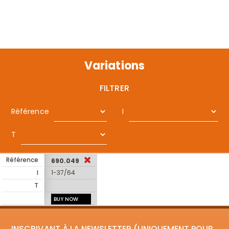
Variations
FILTRER
Référence
I
T
Référence
690.049
I
1-37/64
T
BUY NOW
INSCRIVANT À LA NEWSLETTER (UNIQUEMENT POUR