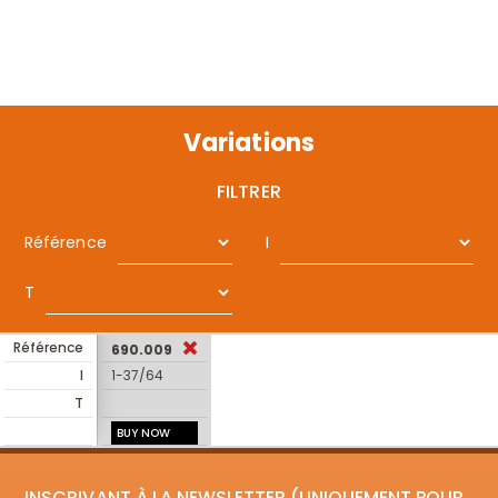
Variations
FILTRER
Référence
I
T
Référence
690.009
I
1-37/64
T
BUY NOW
INSCRIVANT À LA NEWSLETTER (UNIQUEMENT POUR