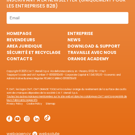
LES ENTREPRISES B2B)
HOMEPAGE
ENTREPRISE
REVENDEURS
NEWS
AREA JURIDIQUE
DOWNLOAD & SUPPORT
SÉCURITÉ ET RECYCLAGE
TRAVAILLE AVEC NOUS
CONTACTS
ORANGE ACADEMY
Copyright © 2025 C.M.T. Utensili S.p.A. Via della Meccanica, sn - Pesaro, 61122 PU - ITALY
Taxpayer's code and VAT number IT-00100050418 - Corporate Capital € 1.046.195,00 - Economic and
Administrative Business Register PESARO E URBINO 00100050418
®: CMT, les logos CMT, CMT ORANGE TOOLS et la couleur orange du revêtement de la surface des outils
sont des marques déposées de la société C.M.T. Utensili S.p.A.
Toutes les autres marques mentionnées sur le site web et dans les catalogues CMT sont la propriété de
leurs fabricants respectifs
Privacy Policy
Cookie Policy
Sitemap
webagency
websolute