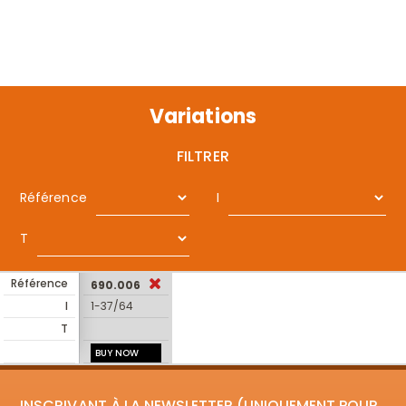
Variations
FILTRER
Référence
I
T
Référence
690.006
I
1-37/64
T
BUY NOW
INSCRIVANT À LA NEWSLETTER (UNIQUEMENT POUR