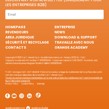
LES ENTREPRISES B2B)
HOMEPAGE
ENTREPRISE
REVENDEURS
NEWS
AREA JURIDIQUE
DOWNLOAD & SUPPORT
SÉCURITÉ ET RECYCLAGE
TRAVAILLE AVEC NOUS
CONTACTS
ORANGE ACADEMY
Copyright © 2025 C.M.T. Utensili S.p.A. Via della Meccanica, sn - Pesaro, 61122 PU - ITALY
Taxpayer's code and VAT number IT-00100050418 - Corporate Capital € 1.046.195,00 - Economic and
Administrative Business Register PESARO E URBINO 00100050418
®: CMT, les logos CMT, CMT ORANGE TOOLS et la couleur orange du revêtement de la surface des outils
sont des marques déposées de la société C.M.T. Utensili S.p.A.
Toutes les autres marques mentionnées sur le site web et dans les catalogues CMT sont la propriété de
leurs fabricants respectifs
Privacy Policy
Cookie Policy
Sitemap
webagency
websolute