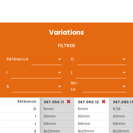
Variations
FILTRER
Référence
D
I
L
RH-
S
LH
Référence
367.050.11
367.050.12
367.080.1
D
5mm
5mm
5/16
I
30mm
30mm
30mm
L
56mm
56mm
56mm
S
8x20mm
8x20mm
8x20mm