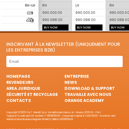
RH-LH
RH
LH
RH
990.003.00
990.003.00
990.003.0
990.088.00
990.088.00
990.088.0
BUY NOW
BUY NOW
BUY NOW
INSCRIVANT À LA NEWSLETTER (UNIQUEMENT POUR
LES ENTREPRISES B2B)
HOMEPAGE
ENTREPRISE
REVENDEURS
NEWS
AREA JURIDIQUE
DOWNLOAD & SUPPORT
SÉCURITÉ ET RECYCLAGE
TRAVAILLE AVEC NOUS
CONTACTS
ORANGE ACADEMY
Copyright © 2025 C.M.T. Utensili S.p.A. Via della Meccanica, sn - Pesaro, 61122 PU - ITALY
Taxpayer's code and VAT number IT-00100050418 - Corporate Capital € 1.046.195,00 - Economic and
Administrative Business Register PESARO E URBINO 00100050418