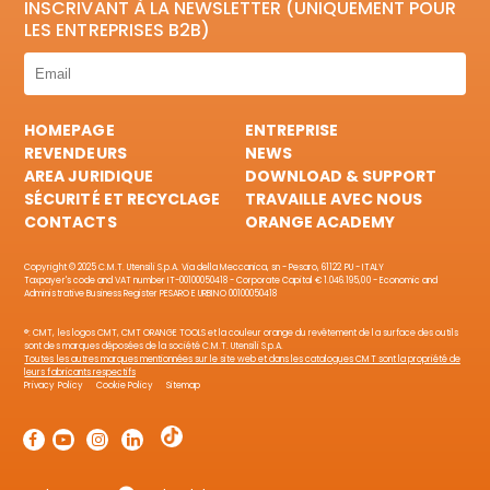
INSCRIVANT À LA NEWSLETTER (UNIQUEMENT POUR
LES ENTREPRISES B2B)
HOMEPAGE
ENTREPRISE
REVENDEURS
NEWS
AREA JURIDIQUE
DOWNLOAD & SUPPORT
SÉCURITÉ ET RECYCLAGE
TRAVAILLE AVEC NOUS
CONTACTS
ORANGE ACADEMY
Copyright © 2025 C.M.T. Utensili S.p.A. Via della Meccanica, sn - Pesaro, 61122 PU - ITALY
Taxpayer's code and VAT number IT-00100050418 - Corporate Capital € 1.046.195,00 - Economic and
Administrative Business Register PESARO E URBINO 00100050418
®: CMT, les logos CMT, CMT ORANGE TOOLS et la couleur orange du revêtement de la surface des outils
sont des marques déposées de la société C.M.T. Utensili S.p.A.
Toutes les autres marques mentionnées sur le site web et dans les catalogues CMT sont la propriété de
leurs fabricants respectifs
Privacy Policy
Cookie Policy
Sitemap