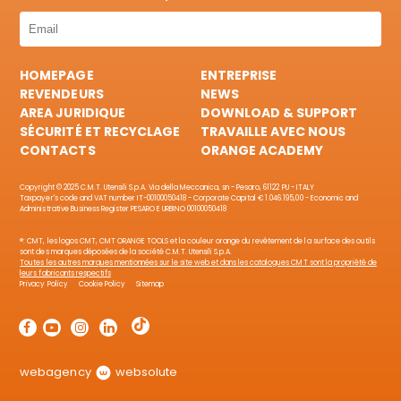
HOMEPAGE
ENTREPRISE
REVENDEURS
NEWS
AREA JURIDIQUE
DOWNLOAD & SUPPORT
SÉCURITÉ ET RECYCLAGE
TRAVAILLE AVEC NOUS
CONTACTS
ORANGE ACADEMY
Copyright © 2025 C.M.T. Utensili S.p.A. Via della Meccanica, sn - Pesaro, 61122 PU - ITALY
Taxpayer's code and VAT number IT-00100050418 - Corporate Capital € 1.046.195,00 - Economic and
Administrative Business Register PESARO E URBINO 00100050418
®: CMT, les logos CMT, CMT ORANGE TOOLS et la couleur orange du revêtement de la surface des outils
sont des marques déposées de la société C.M.T. Utensili S.p.A.
Toutes les autres marques mentionnées sur le site web et dans les catalogues CMT sont la propriété de
leurs fabricants respectifs
Privacy Policy
Cookie Policy
Sitemap
webagency
websolute