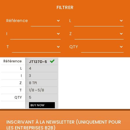
FILTRER
Référence
L
I
Z
T
QTY
Référence
JT127D-5
L
4
I
3
Z
8 TPI
T
1/8 ~ 5/8
QTY
5
BUY NOW
INSCRIVANT À LA NEWSLETTER (UNIQUEMENT POUR
LES ENTREPRISES B2B)