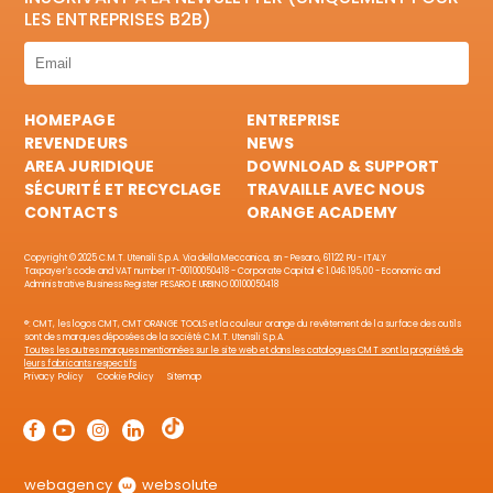
LES ENTREPRISES B2B)
HOMEPAGE
ENTREPRISE
REVENDEURS
NEWS
AREA JURIDIQUE
DOWNLOAD & SUPPORT
SÉCURITÉ ET RECYCLAGE
TRAVAILLE AVEC NOUS
CONTACTS
ORANGE ACADEMY
Copyright © 2025 C.M.T. Utensili S.p.A. Via della Meccanica, sn - Pesaro, 61122 PU - ITALY
Taxpayer's code and VAT number IT-00100050418 - Corporate Capital € 1.046.195,00 - Economic and
Administrative Business Register PESARO E URBINO 00100050418
®: CMT, les logos CMT, CMT ORANGE TOOLS et la couleur orange du revêtement de la surface des outils
sont des marques déposées de la société C.M.T. Utensili S.p.A.
Toutes les autres marques mentionnées sur le site web et dans les catalogues CMT sont la propriété de
leurs fabricants respectifs
Privacy Policy
Cookie Policy
Sitemap
webagency
websolute