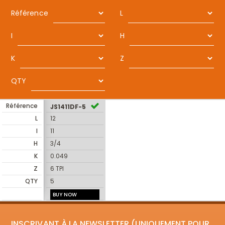
Référence
L
I
H
K
Z
QTY
Référence
JS1411DF-5
L
12
I
11
H
3/4
K
0.049
Z
6 TPI
QTY
5
BUY NOW
INSCRIVANT À LA NEWSLETTER (UNIQUEMENT POUR