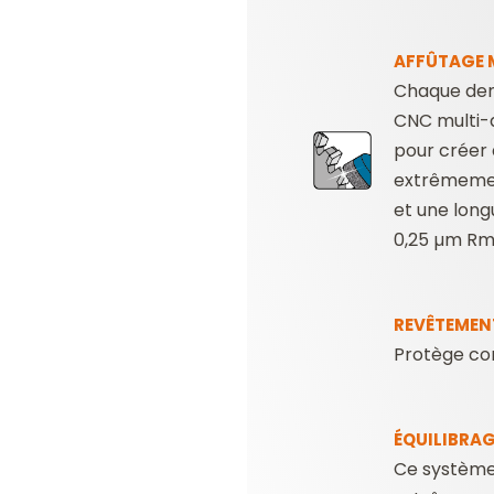
AFFÛTAGE M
Chaque den
CNC multi-
pour créer 
extrêmeme
et une long
0,25 µm Rm
REVÊTEMEN
Protège cont
ÉQUILIBRA
Ce système