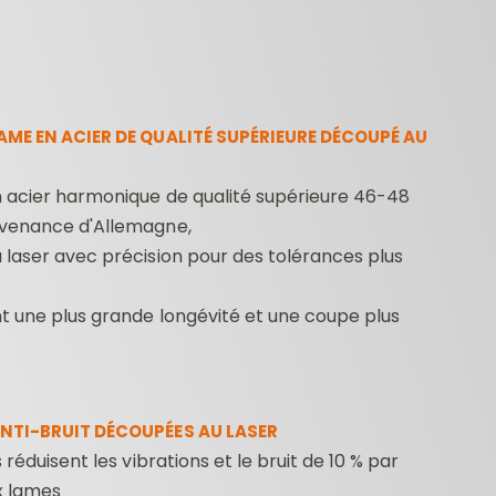
AME EN ACIER DE QUALITÉ SUPÉRIEURE DÉCOUPÉ AU
 acier harmonique de qualité supérieure 46-48
venance d'Allemagne,
COFFRETS DE
FRAISES POUR
MÈC
laser avec précision pour des tolérances plus
FRAISES POUR
DÉFONCEUSES
PE
DÉFONCEUSES
CONTRACTOR
t une plus grande longévité et une coupe plus
NTI-BRUIT DÉCOUPÉES AU LASER
 réduisent les vibrations et le bruit de 10 % par
x lames