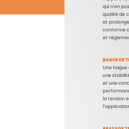
qui n'en po
qualité de 
et prolonge
conforme 
et réglemen
BAGUE DE T
Une bague d
une stabili
et une conc
performanc
la tension 
l'applicatio
BRASAGE T