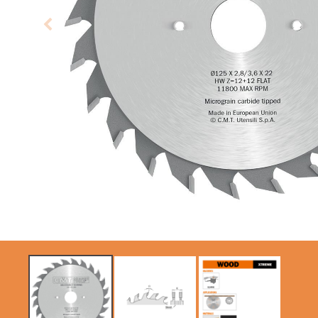
LAMES CIRCULAIRES
ITK XTREME SAW
CMT CONTRACTOR
BLADES
TOOLS® - ITK PLUS®