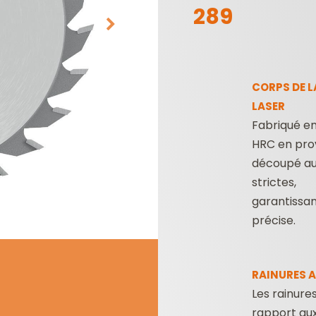
289
CORPS DE L
LASER
Fabriqué en
HRC en pro
LAMES DE SCIES
PLAQUETTES
découpé au 
SABRES
RÉVERSIBLES ET
PORTE-OUTILS
strictes,
garantissan
précise.
RAINURES A
Les rainures
rapport au