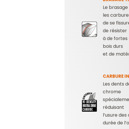
Le brasage
les carbure
de se fissu
de résister
à de fortes
bois durs
et de maté
CARBURE I
Les dents d
chrome
spécialemen
réduisant
l’usure des 
durée de l’ou