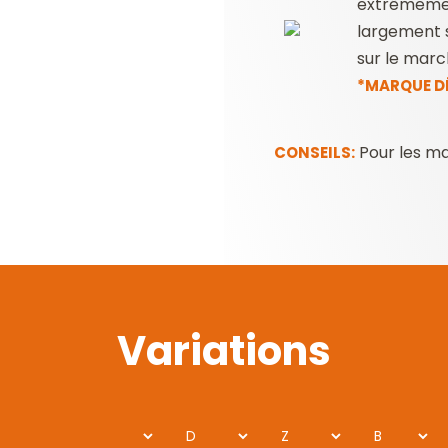
extrêmemen
largement s
sur le marc
*MARQUE DÉ
Pour les ma
CONSEILS:
Variations
D
Z
B