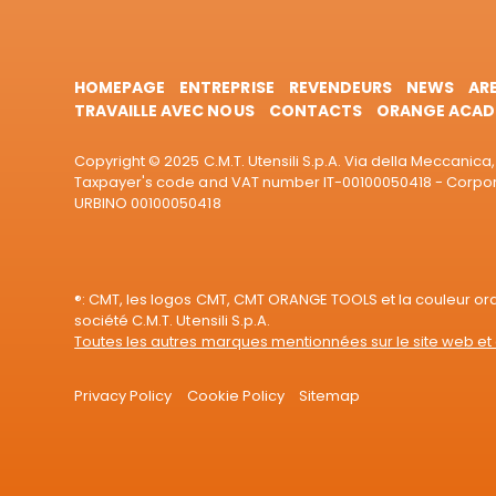
HOMEPAGE
ENTREPRISE
REVENDEURS
NEWS
AR
TRAVAILLE AVEC NOUS
CONTACTS
ORANGE ACAD
Copyright © 2025 C.M.T. Utensili S.p.A. Via della Meccanica, 
Taxpayer's code and VAT number IT-00100050418 - Corporat
URBINO 00100050418
®: CMT, les logos CMT, CMT ORANGE TOOLS et la couleur o
société C.M.T. Utensili S.p.A.
Toutes les autres marques mentionnées sur le site web et 
Privacy Policy
Cookie Policy
Sitemap