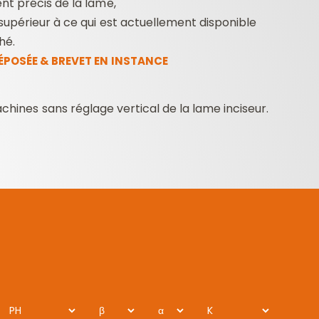
t précis de la lame,
upérieur à ce qui est actuellement disponible
hé.
POSÉE & BREVET EN INSTANCE
chines sans réglage vertical de la lame inciseur.
PH
β
α
K