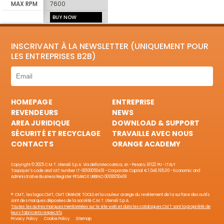
MAX RPM
7600
BUY NOW
INSCRIVANT À LA NEWSLETTER (UNIQUEMENT POUR
LES ENTREPRISES B2B)
HOMEPAGE
ENTREPRISE
REVENDEURS
NEWS
AREA JURIDIQUE
DOWNLOAD & SUPPORT
SÉCURITÉ ET RECYCLAGE
TRAVAILLE AVEC NOUS
CONTACTS
ORANGE ACADEMY
Copyright © 2025 C.M.T. Utensili S.p.A. Via della Meccanica, sn - Pesaro, 61122 PU - ITALY
Taxpayer's code and VAT number IT-00100050418 - Corporate Capital € 1.046.195,00 - Economic and
Administrative Business Register PESARO E URBINO 00100050418
®: CMT, les logos CMT, CMT ORANGE TOOLS et la couleur orange du revêtement de la surface des outils
sont des marques déposées de la société C.M.T. Utensili S.p.A.
Toutes les autres marques mentionnées sur le site web et dans les catalogues CMT sont la propriété de
leurs fabricants respectifs
Privacy Policy
Cookie Policy
Sitemap