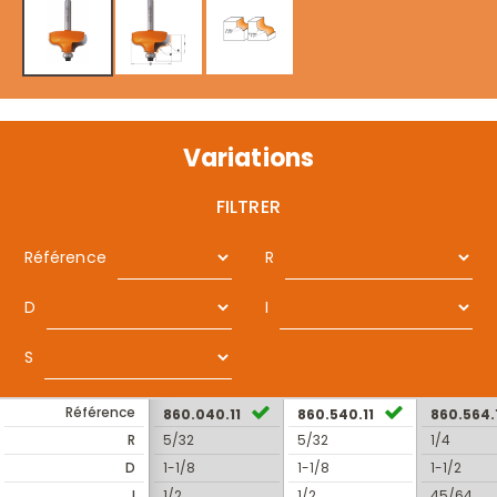
Variations
FILTRER
Référence
R
D
I
S
Référence
860.040.11
860.540.11
860.564.
R
5/32
5/32
1/4
D
1-1/8
1-1/8
1-1/2
I
1/2
1/2
45/64