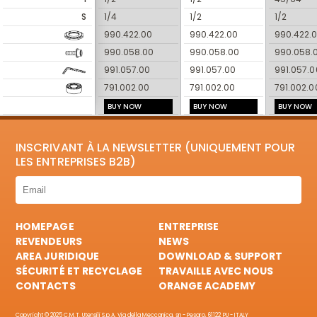
S
1/4
1/2
1/2
990.422.00
990.422.00
990.422.
990.058.00
990.058.00
990.058.
991.057.00
991.057.00
991.057.0
791.002.00
791.002.00
791.002.0
BUY NOW
BUY NOW
BUY NOW
INSCRIVANT À LA NEWSLETTER (UNIQUEMENT POUR
LES ENTREPRISES B2B)
HOMEPAGE
ENTREPRISE
REVENDEURS
NEWS
AREA JURIDIQUE
DOWNLOAD & SUPPORT
SÉCURITÉ ET RECYCLAGE
TRAVAILLE AVEC NOUS
CONTACTS
ORANGE ACADEMY
Copyright © 2025 C.M.T. Utensili S.p.A. Via della Meccanica, sn - Pesaro, 61122 PU - ITALY