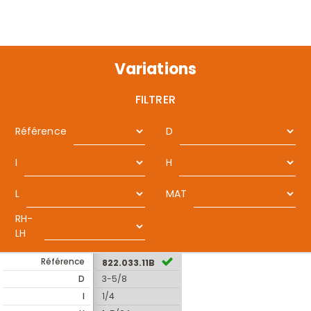
Variations
FILTRER
Référence
D
I
H
L
MAT
RH-
LH
Référence
822.033.11B
D
3-5/8
I
1/4