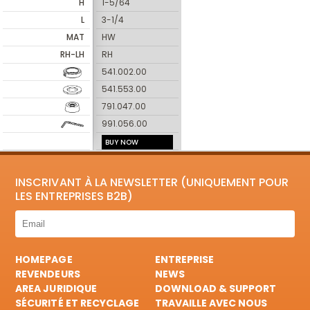
H
1-5/64
L
3-1/4
MAT
HW
RH-LH
RH
541.002.00
541.553.00
791.047.00
991.056.00
BUY NOW
INSCRIVANT À LA NEWSLETTER (UNIQUEMENT POUR
LES ENTREPRISES B2B)
HOMEPAGE
ENTREPRISE
REVENDEURS
NEWS
AREA JURIDIQUE
DOWNLOAD & SUPPORT
SÉCURITÉ ET RECYCLAGE
TRAVAILLE AVEC NOUS