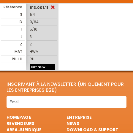
Référence
813.001.11
S
1/4
D
9/64
I
5/16
L
3
Z
2
MAT
HWM
RH-LH
RH
BUY NOW
INSCRIVANT À LA NEWSLETTER (UNIQUEMENT POUR
LES ENTREPRISES B2B)
HOMEPAGE
ENTREPRISE
REVENDEURS
NEWS
AREA JURIDIQUE
DOWNLOAD & SUPPORT