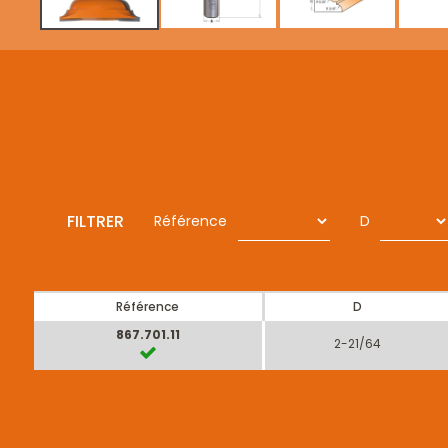
FILTRER
Référence
D
Référence
D
867.701.11
2-21/64