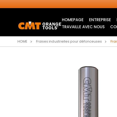
HOMEPAGE
ENTREPRISE
TRAVAILLE AVEC NOUS
CO
HOME
Fraises industrielles pour défonceuses
Fra
LAMES CIRCULAIRES
ITK XPLUS SAW
INDUSTRIELLES
BLADES