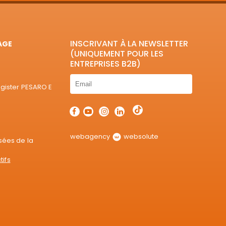
INSCRIVANT À LA NEWSLETTER
AGE
(UNIQUEMENT POUR LES
ENTREPRISES B2B)
egister PESARO E
webagency
websolute
sées de la
tifs