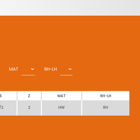
MAT
RH-LH
S
Z
MAT
RH-LH
/2
2
HW
RH