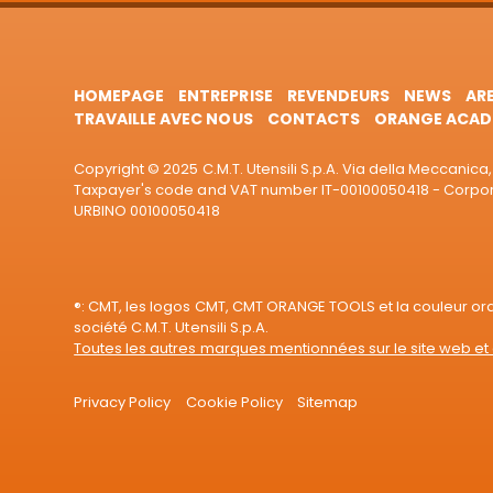
HOMEPAGE
ENTREPRISE
REVENDEURS
NEWS
AR
TRAVAILLE AVEC NOUS
CONTACTS
ORANGE ACAD
Copyright © 2025 C.M.T. Utensili S.p.A. Via della Meccanica, 
Taxpayer's code and VAT number IT-00100050418 - Corporat
URBINO 00100050418
®: CMT, les logos CMT, CMT ORANGE TOOLS et la couleur o
société C.M.T. Utensili S.p.A.
Toutes les autres marques mentionnées sur le site web et 
Privacy Policy
Cookie Policy
Sitemap