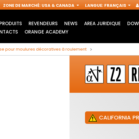
ZONE DE MARCHÉ
:
USA & CANADA
LANGUE
:
FRANÇAIS
PRODUITS
REVENDEURS
NEWS
AREA JURIDIQUE
DOW
NTACTS
ORANGE ACADEMY
ise pour moulures décoratives à roulement
CALIFORNIA P
LAMES POUR SCIE
ACCESSOIRES POUR
SAUTEUSE
OUTILS
IN
MULTIFONCTIONS