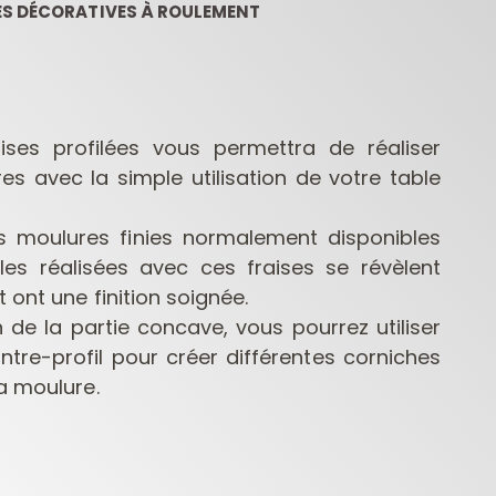
ES DÉCORATIVES À ROULEMENT
es profilées vous permettra de réaliser
es avec la simple utilisation de votre table
es moulures finies normalement disponibles
COFFRETS DE
FRAISES POUR
MÈC
FRAISES POUR
DÉFONCEUSES
PE
les réalisées avec ces fraises se révèlent
DÉFONCEUSES
CONTRACTOR
 ont une finition soignée.
n de la partie concave, vous pourrez utiliser
ntre-profil pour créer différentes corniches
a moulure.