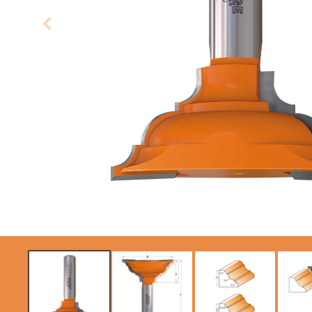
LAMES CIRCULAIRES
ITK XTREME SAW
CMT CONTRACTOR
BLADES
TOOLS® - ITK PLUS®