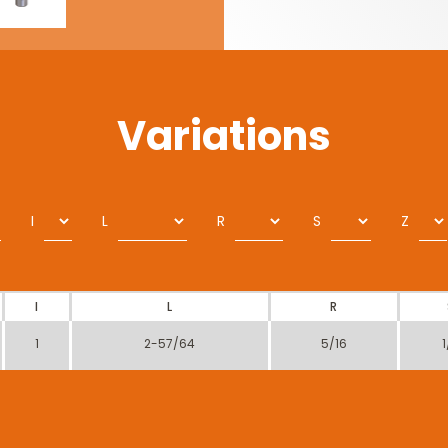
Variations
I
L
R
S
Z
I
L
R
1
2-57/64
5/16
1