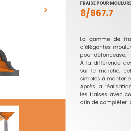
FRAISE POUR MOULUR
8/967.7
La gamme de frais
d’élégantes moulur
pour défonceuse.
À la différence d
LAMES DE SCIES
PLAQUETTES
SABRES
RÉVERSIBLES ET
sur le marché, cel
PORTE-OUTILS
simples à monter et
Après la réalisatio
les fraises avec co
afin de compléter l