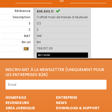
LH
Référence
835.503.11
Description
Coffret maxi de fraises à feuillurer
S
1/2
Z
2
MAT
HW
RH-LH
RH
799.517.00
BUY NOW
INSCRIVANT À LA NEWSLETTER (UNIQUEMENT POUR
LES ENTREPRISES B2B)
HOMEPAGE
ENTREPRISE
REVENDEURS
NEWS
AREA JURIDIQUE
DOWNLOAD & SUPPORT