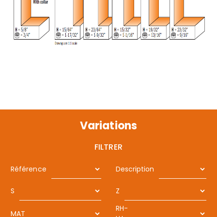
Variations
FILTRER
Référence
Description
S
Z
RH-
MAT