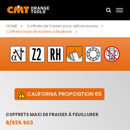
HOME
Coffrets de fraises pour défonceuses
Coffrets maxi de fraises à feuillurer
CALIFORNIA PROPOSITION 65
COFFRETS MAXI DE FRAISES À FEUILLURER
8/935.503