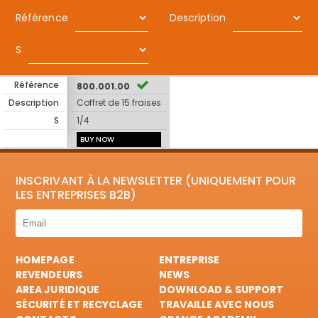
Référence
Description
S
Référence
800.001.00
Description
Coffret de 15 fraises
S
1/4
BUY NOW
INSCRIVANT À LA NEWSLETTER (UNIQUEMENT POUR
LES ENTREPRISES B2B)
HOMEPAGE
ENTREPRISE
REVENDEURS
NEWS
AREA JURIDIQUE
DOWNLOAD & SUPPORT
SÉCURITÉ ET RECYCLAGE
TRAVAILLE AVEC NOUS