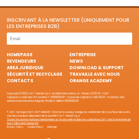
INSCRIVANT À LA NEWSLETTER (UNIQUEMENT POUR
LES ENTREPRISES B2B)
HOMEPAGE
ENTREPRISE
REVENDEURS
NEWS
AREA JURIDIQUE
DOWNLOAD & SUPPORT
SÉCURITÉ ET RECYCLAGE
TRAVAILLE AVEC NOUS
CONTACTS
ORANGE ACADEMY
Copyright © 2025 C.M.T. Utensili S.p.A. Via della Meccanica, sn - Pesaro, 61122 PU - ITALY
Taxpayer's code and VAT number IT-00100050418 - Corporate Capital € 1.046.195,00 - Economic and
Administrative Business Register PESARO E URBINO 00100050418
®: CMT, les logos CMT, CMT ORANGE TOOLS et la couleur orange du revêtement de la surface des outils
sont des marques déposées de la société C.M.T. Utensili S.p.A.
Toutes les autres marques mentionnées sur le site web et dans les catalogues CMT sont la propriété de
leurs fabricants respectifs
Privacy Policy
Cookie Policy
Sitemap