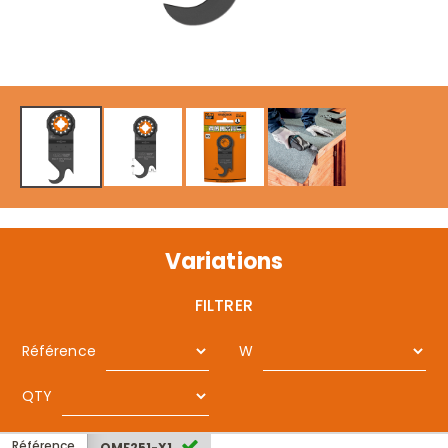
Variations
FILTRER
Référence
W
QTY
Référence
OMF251-X1