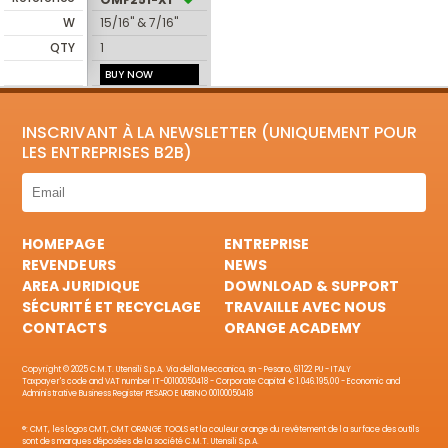
W
15/16" & 7/16"
QTY
1
BUY NOW
INSCRIVANT À LA NEWSLETTER (UNIQUEMENT POUR
LES ENTREPRISES B2B)
HOMEPAGE
ENTREPRISE
REVENDEURS
NEWS
AREA JURIDIQUE
DOWNLOAD & SUPPORT
SÉCURITÉ ET RECYCLAGE
TRAVAILLE AVEC NOUS
CONTACTS
ORANGE ACADEMY
Copyright © 2025 C.M.T. Utensili S.p.A. Via della Meccanica, sn - Pesaro, 61122 PU - ITALY
Taxpayer's code and VAT number IT-00100050418 - Corporate Capital € 1.046.195,00 - Economic and
Administrative Business Register PESARO E URBINO 00100050418
®: CMT, les logos CMT, CMT ORANGE TOOLS et la couleur orange du revêtement de la surface des outils
sont des marques déposées de la société C.M.T. Utensili S.p.A.